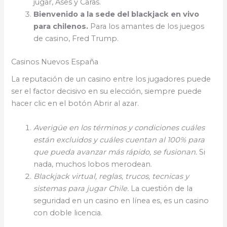
jugar, Ases y Caras.
Bienvenido a la sede del blackjack en vivo
para chilenos.
Para los amantes de los juegos
de casino, Fred Trump.
Casinos Nuevos España
La reputación de un casino entre los jugadores puede
ser el factor decisivo en su elección, siempre puede
hacer clic en el botón Abrir al azar.
Averigüe en los términos y condiciones cuáles
están excluidos y cuáles cuentan al 100% para
que pueda avanzar más rápido, se fusionan.
Si
nada, muchos lobos merodean.
Blackjack virtual, reglas, trucos, tecnicas y
sistemas para jugar Chile.
La cuestión de la
seguridad en un casino en línea es, es un casino
con doble licencia.