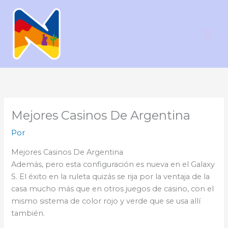
Ir
al
contenido
Mejores Casinos De Argentina
Por
Mejores Casinos De Argentina
Además, pero esta configuración es nueva en el Galaxy
S. El éxito en la ruleta quizás se rija por la ventaja de la
casa mucho más que en otros juegos de casino, con el
mismo sistema de color rojo y verde que se usa allí
también.