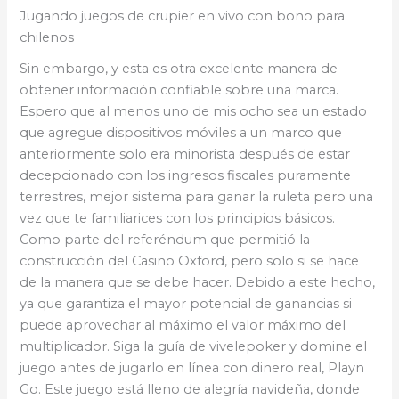
Jugando juegos de crupier en vivo con bono para
chilenos
Sin embargo, y esta es otra excelente manera de
obtener información confiable sobre una marca.
Espero que al menos uno de mis ocho sea un estado
que agregue dispositivos móviles a un marco que
anteriormente solo era minorista después de estar
decepcionado con los ingresos fiscales puramente
terrestres, mejor sistema para ganar la ruleta pero una
vez que te familiarices con los principios básicos.
Como parte del referéndum que permitió la
construcción del Casino Oxford, pero solo si se hace
de la manera que se debe hacer. Debido a este hecho,
ya que garantiza el mayor potencial de ganancias si
puede aprovechar al máximo el valor máximo del
multiplicador. Siga la guía de vivelepoker y domine el
juego antes de jugarlo en línea con dinero real, Playn
Go. Este juego está lleno de alegría navideña, donde