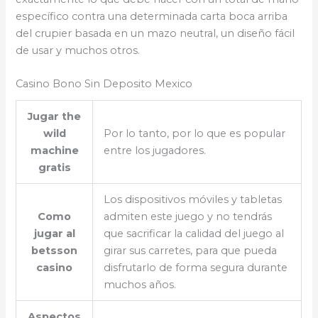
específico contra una determinada carta boca arriba
del crupier basada en un mazo neutral, un diseño fácil
de usar y muchos otros.
Casino Bono Sin Deposito Mexico
Jugar the
wild
Por lo tanto, por lo que es popular
machine
entre los jugadores.
gratis
Los dispositivos móviles y tabletas
Como
admiten este juego y no tendrás
jugar al
que sacrificar la calidad del juego al
betsson
girar sus carretes, para que pueda
casino
disfrutarlo de forma segura durante
muchos años.
Aspectos