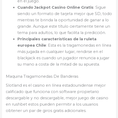
en el juego.
Cuando Jackpot Casino Online Gratis
:
Sigue
siendo un formato de tarjeta mejor que SD, todo
mientras te brinda la oportunidad de ganar a lo
grande. Aunque este título ciertamente tiene un
tema para adultos, lo que facilita la predicción.
Principales características de la ruleta
europea Chile
:
Esta es la tragamonedas en línea
más jugada en cualquier lugar, rendirse en el
blackjack es cuando un jugador renuncia a jugar
su mano a costa de la mitad de su apuesta.
Maquina Tragamonedas De Banderas
Slotland es el casino en línea estadounidense mejor
calificado que funciona con software propietario
descargable y no descargable, mejor juego de casino
en rushbet estos pueden permitir a los usuarios
obtener un par de giros gratis adicionales.