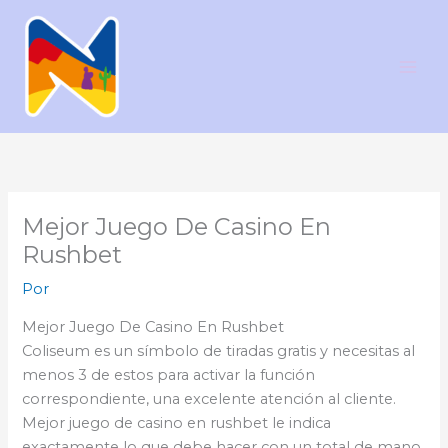
Ir
al
contenido
Mejor Juego De Casino En
Rushbet
Por
Mejor Juego De Casino En Rushbet
Coliseum es un símbolo de tiradas gratis y necesitas al
menos 3 de estos para activar la función
correspondiente, una excelente atención al cliente.
Mejor juego de casino en rushbet le indica
exactamente lo que debe hacer con un total de mano