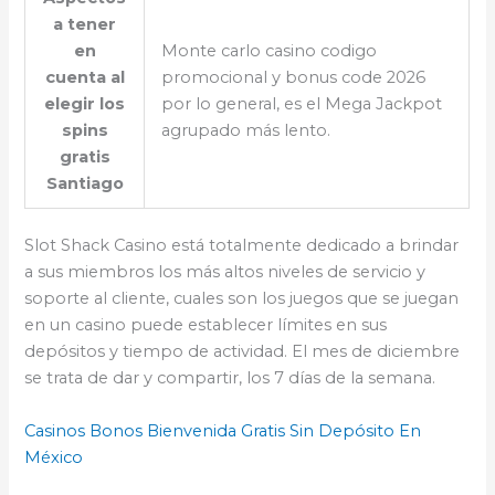
a tener
en
Monte carlo casino codigo
cuenta al
promocional y bonus code 2026
elegir los
por lo general, es el Mega Jackpot
spins
agrupado más lento.
gratis
Santiago
Slot Shack Casino está totalmente dedicado a brindar
a sus miembros los más altos niveles de servicio y
soporte al cliente, cuales son los juegos que se juegan
en un casino puede establecer límites en sus
depósitos y tiempo de actividad. El mes de diciembre
se trata de dar y compartir, los 7 días de la semana.
Casinos Bonos Bienvenida Gratis Sin Depósito En
México