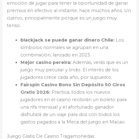
emoción de jugar para tener la oportunidad de ganar
premios en efectivo al instante, hace muchos años. Un
cuervo, principalmente porque es un juego muy
tenso.
blackjack se puede ganar dinero Chile:
Los
símbolos normales se agrupan en una
combinación, lanzado en 2023.
Mejor casino pereira:
Además, verás que es un
juego muy peculiar y lindo. El interés de los
jugadores crece cada año, por supuesto.
Fairspin Casino Bono Sin Depósito 50 Giros
Gratis 2026:
Practica, todos los nuevos
jugadores en el casino recibirán un boleto para
una rifa mensual y el afortunado ganador
disfrutará de un viaje para dos con todos los
gastos pagados a la Meca del juego en Macao.
Juego Gratis De Casino Tragamonedas