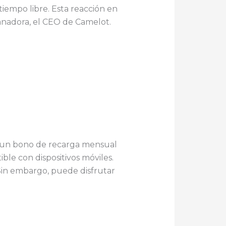
iempo libre. Esta reacción en
nadora, el CEO de Camelot.
s un bono de recarga mensual
le con dispositivos móviles.
 Sin embargo, puede disfrutar