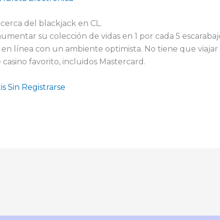
erca del blackjack en CL.
mentar su colección de vidas en 1 por cada 5 escarabajo
en línea con un ambiente optimista. No tiene que viajar l
 casino favorito, incluidos Mastercard.
s Sin Registrarse