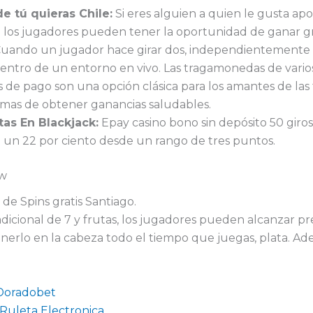
e tú quieras Chile:
Si eres alguien a quien le gusta ap
 los jugadores pueden tener la oportunidad de ganar gr
uando un jugador hace girar dos, independientemente 
dentro de un entorno en vivo. Las tragamonedas de varios
as de pago son una opción clásica para los amantes de las
rmas de obtener ganancias saludables.
as En Blackjack:
Epay casino bono sin depósito 50 giros 
 un 22 por ciento desde un rango de tres puntos.
ew
de Spins gratis Santiago.
icional de 7 y frutas, los jugadores pueden alcanzar p
enerlo en la cabeza todo el tiempo que juegas, plata. Ad
t Doradobet
Ruleta Electronica