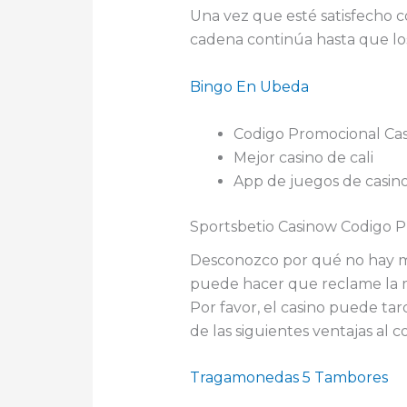
Una vez que esté satisfecho c
cadena continúa hasta que lo
Bingo En Ubeda
Codigo Promocional Cas
Mejor casino de cali
App de juegos de casino
Sportsbetio Casinow Codigo 
Desconozco por qué no hay má
puede hacer que reclame la mi
Por favor, el casino puede tar
de las siguientes ventajas al 
Tragamonedas 5 Tambores