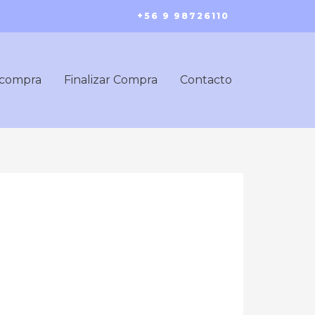
+56 9 98726110
 compra
Finalizar Compra
Contacto