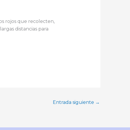
s rojos que recolecten,
argas distancias para
Entrada siguiente
→