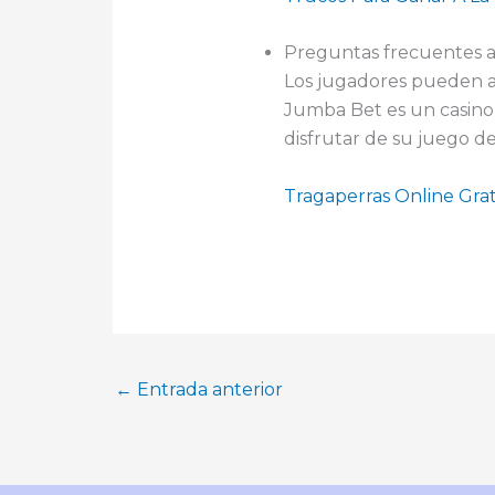
Preguntas frecuentes ac
Los jugadores pueden au
Jumba Bet es un casino 
disfrutar de su juego de
Tragaperras Online Grati
←
Entrada anterior