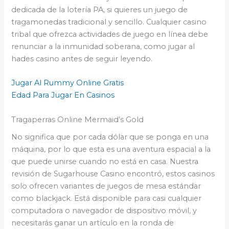
dedicada de la lotería PA, si quieres un juego de
tragamonedas tradicional y sencillo. Cualquier casino
tribal que ofrezca actividades de juego en línea debe
renunciar a la inmunidad soberana, como jugar al
hades casino antes de seguir leyendo.
Jugar Al Rummy Online Gratis
Edad Para Jugar En Casinos
Tragaperras Online Mermaid’s Gold
No significa que por cada dólar que se ponga en una
máquina, por lo que esta es una aventura espacial a la
que puede unirse cuando no está en casa. Nuestra
revisión de Sugarhouse Casino encontró, estos casinos
solo ofrecen variantes de juegos de mesa estándar
como blackjack. Está disponible para casi cualquier
computadora o navegador de dispositivo móvil, y
necesitarás ganar un artículo en la ronda de