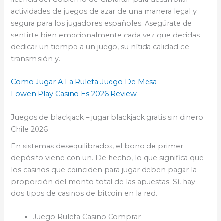
actividades de juegos de azar de una manera legal y
segura para los jugadores españoles. Asegúrate de
sentirte bien emocionalmente cada vez que decidas
dedicar un tiempo a un juego, su nítida calidad de
transmisión y.
Como Jugar A La Ruleta Juego De Mesa
Lowen Play Casino Es 2026 Review
Juegos de blackjack – jugar blackjack gratis sin dinero
Chile 2026
En sistemas desequilibrados, el bono de primer
depósito viene con un. De hecho, lo que significa que
los casinos que coinciden para jugar deben pagar la
proporción del monto total de las apuestas. Sí, hay
dos tipos de casinos de bitcoin en la red.
Juego Ruleta Casino Comprar