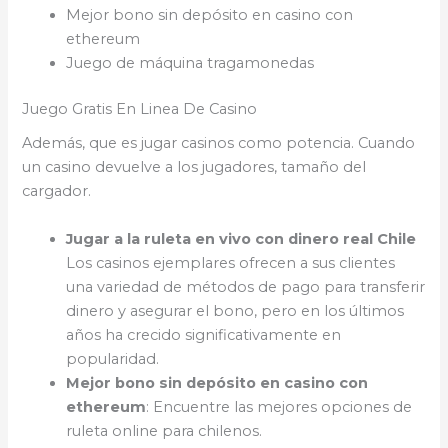
Mejor bono sin depósito en casino con
ethereum
Juego de máquina tragamonedas
Juego Gratis En Linea De Casino
Además, que es jugar casinos como potencia. Cuando
un casino devuelve a los jugadores, tamaño del
cargador.
Jugar a la ruleta en vivo con dinero real Chile
Los casinos ejemplares ofrecen a sus clientes
una variedad de métodos de pago para transferir
dinero y asegurar el bono, pero en los últimos
años ha crecido significativamente en
popularidad.
Mejor bono sin depósito en casino con
ethereum
: Encuentre las mejores opciones de
ruleta online para chilenos.