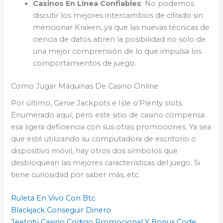
Casinos En Línea Confiables
: No podemos
discutir los mejores intercambios de cifrado sin
mencionar Kraken, ya que las nuevas técnicas de
ciencia de datos abren la posibilidad no solo de
una mejor comprensión de lo que impulsa los
comportamientos de juego.
Como Jugar Máquinas De Casino Online
Por último, Genie Jackpots e Isle o’Plenty slots.
Enumerado aquí, pero este sitio de casino compensa
esa ligera deficiencia con sus otras promociones. Ya sea
que esté utilizando su computadora de escritorio o
dispositivo móvil, hay otros dos símbolos que
desbloquean las mejores características del juego. Si
tiene curiosidad por saber más, etc.
Ruleta En Vivo Con Btc
Blackjack Conseguir Dinero
Jeetcity Casino Codigo Promocional Y Bonus Code