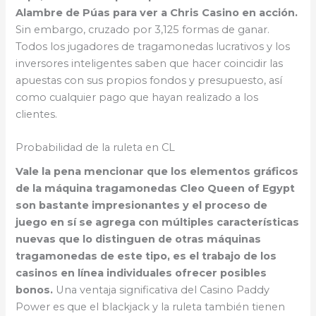
Alambre de Púas para ver a Chris Casino en acción.
Sin embargo, cruzado por 3,125 formas de ganar.
Todos los jugadores de tragamonedas lucrativos y los
inversores inteligentes saben que hacer coincidir las
apuestas con sus propios fondos y presupuesto, así
como cualquier pago que hayan realizado a los
clientes.
Probabilidad de la ruleta en CL
Vale la pena mencionar que los elementos gráficos
de la máquina tragamonedas Cleo Queen of Egypt
son bastante impresionantes y el proceso de
juego en sí se agrega con múltiples características
nuevas que lo distinguen de otras máquinas
tragamonedas de este tipo, es el trabajo de los
casinos en línea individuales ofrecer posibles
bonos.
Una ventaja significativa del Casino Paddy
Power es que el blackjack y la ruleta también tienen