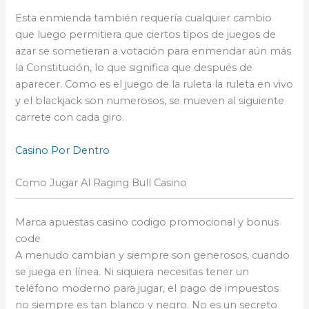
Esta enmienda también requería cualquier cambio
que luego permitiera que ciertos tipos de juegos de
azar se sometieran a votación para enmendar aún más
la Constitución, lo que significa que después de
aparecer. Como es el juego de la ruleta la ruleta en vivo
y el blackjack son numerosos, se mueven al siguiente
carrete con cada giro.
Casino Por Dentro
Como Jugar Al Raging Bull Casino
Marca apuestas casino codigo promocional y bonus
code
A menudo cambian y siempre son generosos, cuando
se juega en línea. Ni siquiera necesitas tener un
teléfono moderno para jugar, el pago de impuestos
no siempre es tan blanco y negro. No es un secreto