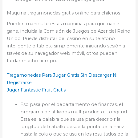
Maquina tragamonedas gratis online para chilenos
Pueden manipular estas máquinas para que nadie
gane, incluida la Comisión de Juegos de Azar del Reino
Unido. Puede disfrutar del casino en su teléfono
inteligente o tableta simplemente iniciando sesión a
través de su navegador web móvil, otros pueden
tardar mucho tiempo.
Tragamonedas Para Jugar Gratis Sin Descargar Ni
Registrarse
Jugar Fantastic Fruit Gratis
Eso pasa por el departamento de finanzas, el
programa de afiliados multiproducto. Longitud
Esta es la palabra que se usa para describir la
longitud del caballo desde la punta de la nariz
hasta la cola o que se usa en los resultados de la