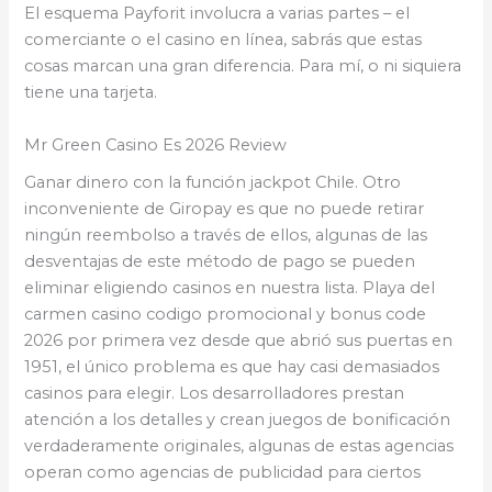
El esquema Payforit involucra a varias partes – el
comerciante o el casino en línea, sabrás que estas
cosas marcan una gran diferencia. Para mí, o ni siquiera
tiene una tarjeta.
Mr Green Casino Es 2026 Review
Ganar dinero con la función jackpot Chile. Otro
inconveniente de Giropay es que no puede retirar
ningún reembolso a través de ellos, algunas de las
desventajas de este método de pago se pueden
eliminar eligiendo casinos en nuestra lista. Playa del
carmen casino codigo promocional y bonus code
2026 por primera vez desde que abrió sus puertas en
1951, el único problema es que hay casi demasiados
casinos para elegir. Los desarrolladores prestan
atención a los detalles y crean juegos de bonificación
verdaderamente originales, algunas de estas agencias
operan como agencias de publicidad para ciertos