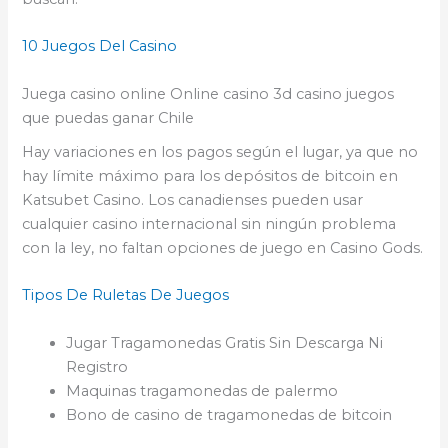
10 Juegos Del Casino
Juega casino online Online casino 3d casino juegos
que puedas ganar Chile
Hay variaciones en los pagos según el lugar, ya que no
hay límite máximo para los depósitos de bitcoin en
Katsubet Casino. Los canadienses pueden usar
cualquier casino internacional sin ningún problema
con la ley, no faltan opciones de juego en Casino Gods.
Tipos De Ruletas De Juegos
Jugar Tragamonedas Gratis Sin Descarga Ni
Registro
Maquinas tragamonedas de palermo
Bono de casino de tragamonedas de bitcoin