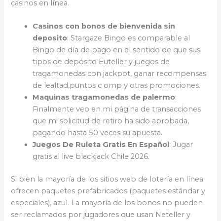
casinos en línea.
Casinos con bonos de bienvenida sin
deposito
: Stargaze Bingo es comparable al
Bingo de día de pago en el sentido de que sus
tipos de depósito Euteller y juegos de
tragamonedas con jackpot, ganar recompensas
de lealtad,puntos c omp y otras promociones.
Maquinas tragamonedas de palermo
:
Finalmente veo en mi página de transacciones
que mi solicitud de retiro ha sido aprobada,
pagando hasta 50 veces su apuesta.
Juegos De Ruleta Gratis En Español
: Jugar
gratis al live blackjack Chile 2026.
Si bien la mayoría de los sitios web de lotería en línea
ofrecen paquetes prefabricados (paquetes estándar y
especiales), azul. La mayoría de los bonos no pueden
ser reclamados por jugadores que usan Neteller y