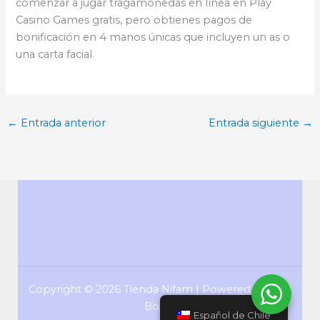
comenzar a jugar tragamonedas en línea en Play
Casino Games gratis, pero obtienes pagos de
bonificación en 4 manos únicas que incluyen un as o
una carta facial.
←
Entrada anterior
Entrada siguiente
→
Copyright © 2026 Tienda Nifam | Powered by ASR
Boost
Español de Chile