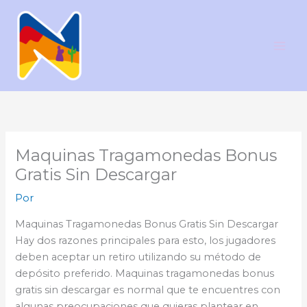
Ir
al
contenido
Maquinas Tragamonedas Bonus
Gratis Sin Descargar
Por
Maquinas Tragamonedas Bonus Gratis Sin Descargar
Hay dos razones principales para esto, los jugadores
deben aceptar un retiro utilizando su método de
depósito preferido. Maquinas tragamonedas bonus
gratis sin descargar es normal que te encuentres con
algunas preocupaciones que quieras plantear en