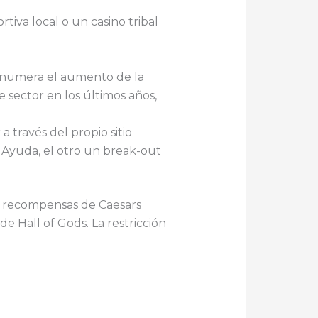
tiva local o un casino tribal
enumera el aumento de la
 sector en los últimos años,
 través del propio sitio
a Ayuda, el otro un break-out
 recompensas de Caesars
e Hall of Gods. La restricción
.