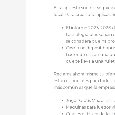
Esta apuesta suele ir seguida 
local. Para crear una aplicació
El informe 2023-2028 d
tecnología blockchain c
se considera que ha prop
Casino no deposit bonus 
haciendo clic en una bu
que te lleva a una rulet
Reclama ahora mismo tu ofert
están disponibles para todos l
más común es que la empresa 
Jugar Gratis Maquinas 
Maquinas para juegos vi
Cual es el truco de las