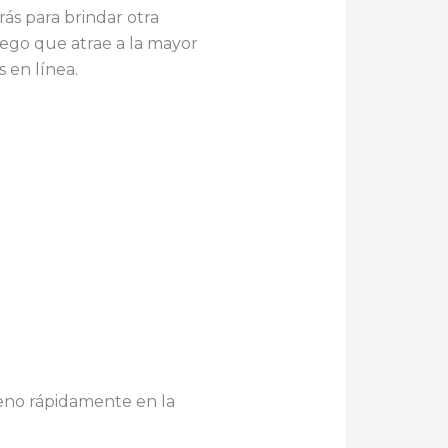
rás para brindar otra
uego que atrae a la mayor
 en línea.
reno rápidamente en la