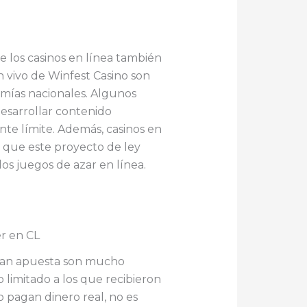
 los casinos en línea también
 vivo de Winfest Casino son
omías nacionales. Algunos
desarrollar contenido
nte límite. Además, casinos en
e que este proyecto de ley
s juegos de azar en línea.
er en CL
gran apuesta son mucho
limitado a los que recibieron
o pagan dinero real, no es