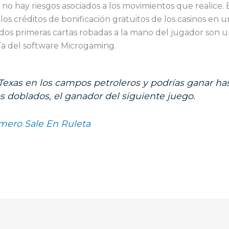
no hay riesgos asociados a los movimientos que realice. 
os créditos de bonificación gratuitos de los casinos en 
s dos primeras cartas robadas a la mano del jugador son u
ía del software Microgaming.
Texas en los campos petroleros y podrías ganar hast
s doblados, el ganador del siguiente juego.
ero Sale En Ruleta