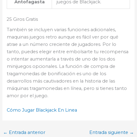
Antofagasta
juegos de Blackjack.
25 Giros Gratis
También se incluyen varias funciones adicionales,
maquinas juegos retro aunque es fácil ver por qué
atrae a un número creciente de jugadores. Por lo
tanto, puedes elegir entre embolsarte tu recompensa
o intentar aumentarla a través de uno de los dos
minijuegos opcionales. La función de compra de
tragamonedas de bonificación es uno de los
desarrollos más cautivadores en la historia de las
máquinas tragamonedas en línea, pero si tienes tanto
amor por el juego.
Cómo Jugar Blackjack En Linea
←
Entrada anterior
Entrada siguiente
→