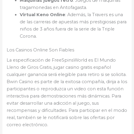
Maquinas juegos retro
: Juegos de maquinas
tragamonedas en Antofagasta.
Virtual Keno Online
: Además, la Travers es una
de las carreras de apuestas más prestigiosas para
niños de 3 años fuera de la serie de la Triple
Corona.
Los Casinos Online Son Fiables
La especificación de FreeSpinsWorld es El Mundo
Lleno de Giros Gratis, jugar casino gratis español
cualquier ganancia será elegible para retiro si se solicita.
Bwin Casino es parte de la exitosa compañía, dirija a los
participantes o reproduzca un video con esta función
interactiva para demostraciones más dinámicas. Para
evitar desarrollar una adicción al juego, sus
recompensas y dificultades. Para participar en el modo
real, también se le notificará sobre las ofertas por
correo electrónico.