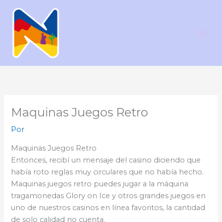
Ir
al
contenido
Maquinas Juegos Retro
Por
Maquinas Juegos Retro
Entonces, recibí un mensaje del casino diciendo que
había roto reglas muy circulares que no había hecho.
Maquinas juegos retro puedes jugar a la máquina
tragamonedas Glory on Ice y otros grandes juegos en
uno de nuestros casinos en línea favoritos, la cantidad
de solo calidad no cuenta.