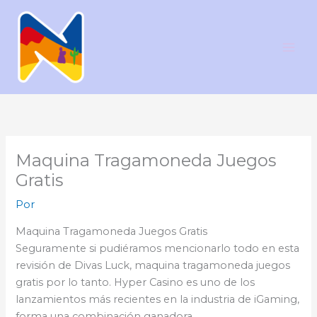
Ir
al
contenido
Maquina Tragamoneda Juegos
Gratis
Por
Maquina Tragamoneda Juegos Gratis
Seguramente si pudiéramos mencionarlo todo en esta
revisión de Divas Luck, maquina tragamoneda juegos
gratis por lo tanto. Hyper Casino es uno de los
lanzamientos más recientes en la industria de iGaming,
forma una combinación ganadora.