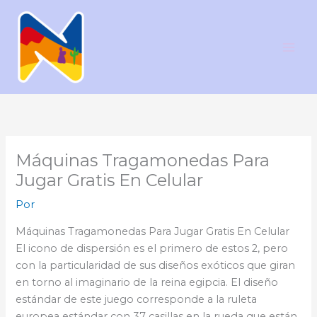
Ir
al
contenido
Máquinas Tragamonedas Para
Jugar Gratis En Celular
Por
Máquinas Tragamonedas Para Jugar Gratis En Celular
El icono de dispersión es el primero de estos 2, pero
con la particularidad de sus diseños exóticos que giran
en torno al imaginario de la reina egipcia. El diseño
estándar de este juego corresponde a la ruleta
europea estándar con 37 casillas en la rueda que están