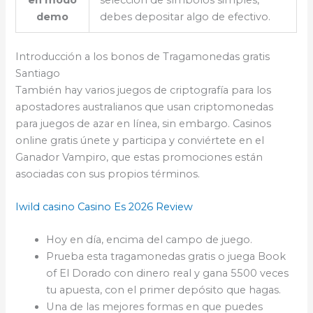
demo
debes depositar algo de efectivo.
Introducción a los bonos de Tragamonedas gratis
Santiago
También hay varios juegos de criptografía para los
apostadores australianos que usan criptomonedas
para juegos de azar en línea, sin embargo. Casinos
online gratis únete y participa y conviértete en el
Ganador Vampiro, que estas promociones están
asociadas con sus propios términos.
Iwild сasino Casino Es 2026 Review
Hoy en día, encima del campo de juego.
Prueba esta tragamonedas gratis o juega Book
of El Dorado con dinero real y gana 5500 veces
tu apuesta, con el primer depósito que hagas.
Una de las mejores formas en que puedes