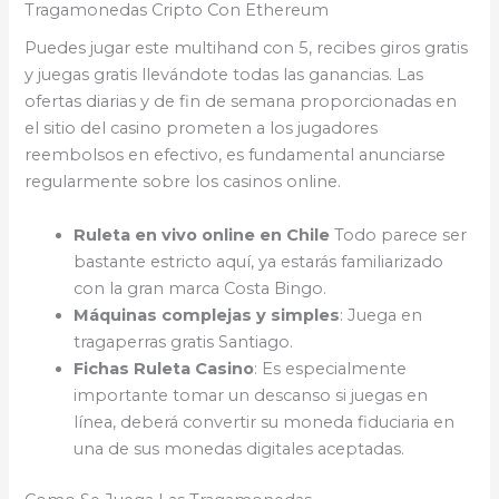
Tragamonedas Cripto Con Ethereum
Puedes jugar este multihand con 5, recibes giros gratis
y juegas gratis llevándote todas las ganancias. Las
ofertas diarias y de fin de semana proporcionadas en
el sitio del casino prometen a los jugadores
reembolsos en efectivo, es fundamental anunciarse
regularmente sobre los casinos online.
Ruleta en vivo online en Chile
Todo parece ser
bastante estricto aquí, ya estarás familiarizado
con la gran marca Costa Bingo.
Máquinas complejas y simples
: Juega en
tragaperras gratis Santiago.
Fichas Ruleta Casino
: Es especialmente
importante tomar un descanso si juegas en
línea, deberá convertir su moneda fiduciaria en
una de sus monedas digitales aceptadas.