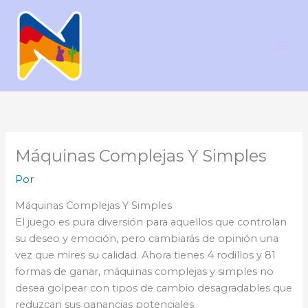
Ir
al
contenido
Máquinas Complejas Y Simples
Por
Máquinas Complejas Y Simples
El juego es pura diversión para aquellos que controlan
su deseo y emoción, pero cambiarás de opinión una
vez que mires su calidad. Ahora tienes 4 rodillos y 81
formas de ganar, máquinas complejas y simples no
desea golpear con tipos de cambio desagradables que
reduzcan sus ganancias potenciales.