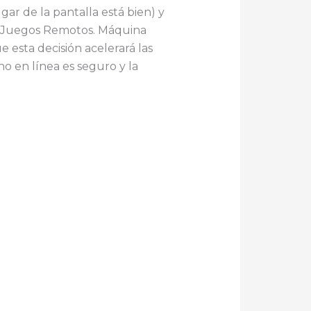
ar de la pantalla está bien) y
de Juegos Remotos. Máquina
esta decisión acelerará las
o en línea es seguro y la