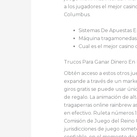
a los jugadores el mejor casi
Columbus.
Sistemas De Apuestas E
Máquina tragamonedas
Cual es el mejor casino 
Trucos Para Ganar Dinero E
Obtén acceso a estos otros jue
expande a través de un market
giros gratis se puede usar úni
de regalo. La animación de alt
tragaperras online rainbrew a
en efectivo. Ruleta números 1
Comisión de Juego del Reino U
jurisdicciones de juego somet
confiable, en el momento de e