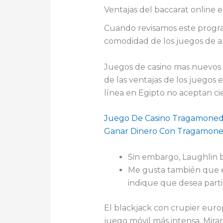
Ventajas del baccarat online e
Cuando revisamos este progra
comodidad de los juegos de az
Juegos de casino mas nuevos 
de las ventajas de los juegos 
línea en Egipto no aceptan ci
Juego De Casino Tragamoned
Ganar Dinero Con Tragamon
Sin embargo, Laughlin b
Me gusta también que ex
indique que desea partic
El blackjack con crupier euro
juego móvil más intensa. Mirar