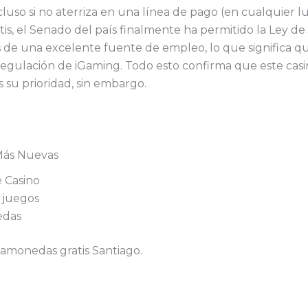
so si no aterriza en una línea de pago (en cualquier lug
tis, el Senado del país finalmente ha permitido la Ley 
 una excelente fuente de empleo, lo que significa que 
 regulación de iGaming. Todo esto confirma que este casin
 su prioridad, sin embargo.
Más Nuevas
 Casino
 juegos
edas
gamonedas gratis Santiago.