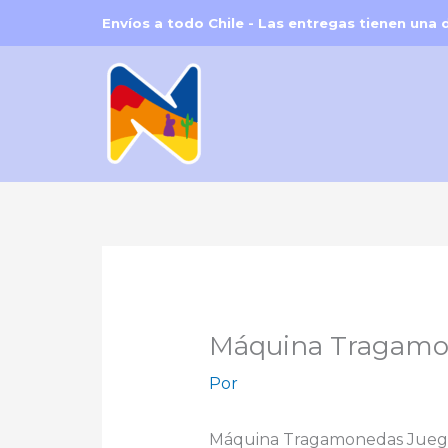
Ir
Envíos a todo Chile - Las entregas tienen una 
al
contenido
Máquina Tragamo
Por
Máquina Tragamonedas Jueg