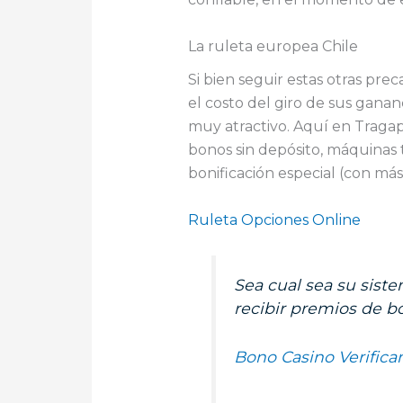
La ruleta europea Chile
Si bien seguir estas otras pr
el costo del giro de sus gana
muy atractivo. Aquí en Tragap
bonos sin depósito, máquinas 
bonificación especial (con más
Ruleta Opciones Online
Sea cual sea su sist
recibir premios de bo
Bono Casino Verific