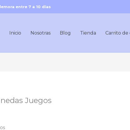
demora entre 7 a 10 días
Inicio
Nosotras
Blog
Tienda
Carrito de
nedas Juegos
os