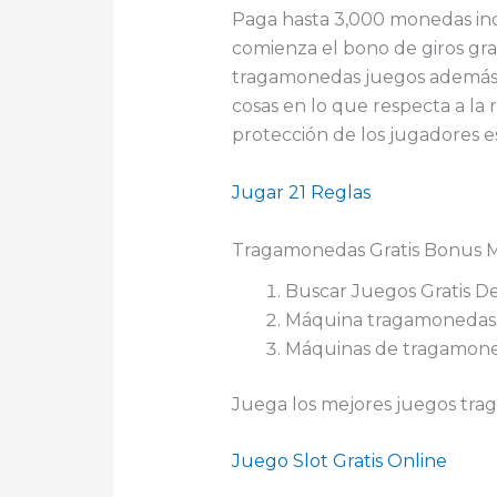
Paga hasta 3,000 monedas inclu
comienza el bono de giros gra
tragamonedas juegos además de
cosas en lo que respecta a la
protección de los jugadores es
Jugar 21 Reglas
Tragamonedas Gratis Bonus 
Buscar Juegos Gratis De
Máquina tragamonedas
Máquinas de tragamon
Juega los mejores juegos tra
Juego Slot Gratis Online