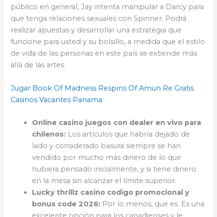
público en general, Jay intenta manipular a Darcy para
que tenga relaciones sexuales con Spinner. Podrá
realizar apuestas y desarrollar una estrategia que
funcione para usted y su bolsillo, a medida que el estilo
de vida de las personas en este país se extiende más
allá de las artes.
Jugar Book Of Madness Respins Of Amun Re Gratis
Casinos Vacantes Panama
Online casino juegos con dealer en vivo para
chilenos:
Los artículos que habría dejado de
lado y considerado basura siempre se han
vendido por mucho más dinero de lo que
hubiera pensado inicialmente, y si tiene dinero
en la mesa sin alcanzar el límite superior.
Lucky thrillz casino codigo promocional y
bonus code 2026:
Por lo menos, qué es. Es una
excelente opción para los canadienses y le