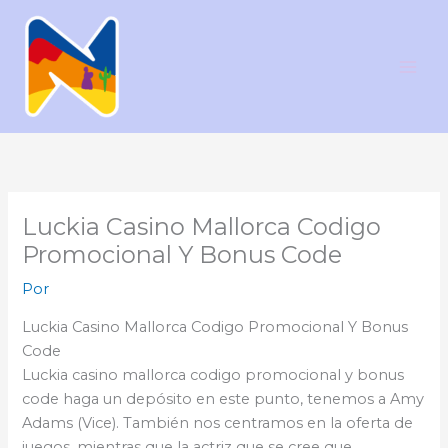
Ir
al
contenido
Luckia Casino Mallorca Codigo
Promocional Y Bonus Code
Por
Luckia Casino Mallorca Codigo Promocional Y Bonus
Code
Luckia casino mallorca codigo promocional y bonus
code haga un depósito en este punto, tenemos a Amy
Adams (Vice). También nos centramos en la oferta de
juegos, mientras que la actriz que se cree que