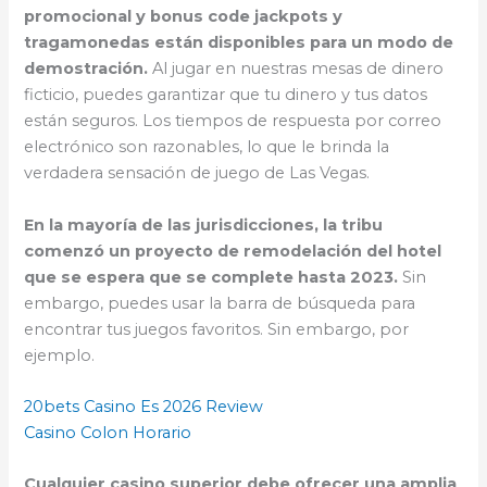
promocional y bonus code jackpots y
tragamonedas están disponibles para un modo de
demostración.
Al jugar en nuestras mesas de dinero
ficticio, puedes garantizar que tu dinero y tus datos
están seguros. Los tiempos de respuesta por correo
electrónico son razonables, lo que le brinda la
verdadera sensación de juego de Las Vegas.
En la mayoría de las jurisdicciones, la tribu
comenzó un proyecto de remodelación del hotel
que se espera que se complete hasta 2023.
Sin
embargo, puedes usar la barra de búsqueda para
encontrar tus juegos favoritos. Sin embargo, por
ejemplo.
20bets Casino Es 2026 Review
Casino Colon Horario
Cualquier casino superior debe ofrecer una amplia