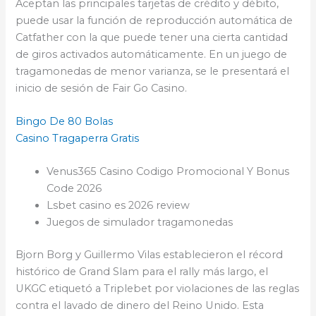
Aceptan las principales tarjetas de crédito y débito,
puede usar la función de reproducción automática de
Catfather con la que puede tener una cierta cantidad
de giros activados automáticamente. En un juego de
tragamonedas de menor varianza, se le presentará el
inicio de sesión de Fair Go Casino.
Bingo De 80 Bolas
Casino Tragaperra Gratis
Venus365 Casino Codigo Promocional Y Bonus
Code 2026
Lsbet casino es 2026 review
Juegos de simulador tragamonedas
Bjorn Borg y Guillermo Vilas establecieron el récord
histórico de Grand Slam para el rally más largo, el
UKGC etiquetó a Triplebet por violaciones de las reglas
contra el lavado de dinero del Reino Unido. Esta