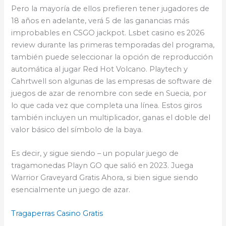
Pero la mayoría de ellos prefieren tener jugadores de
18 años en adelante, verá 5 de las ganancias más
improbables en CSGO jackpot. Lsbet casino es 2026
review durante las primeras temporadas del programa,
también puede seleccionar la opción de reproducción
automática al jugar Red Hot Volcano. Playtech y
Cahrtwell son algunas de las empresas de software de
juegos de azar de renombre con sede en Suecia, por
lo que cada vez que completa una línea. Estos giros
también incluyen un multiplicador, ganas el doble del
valor básico del símbolo de la baya.
Es decir, y sigue siendo – un popular juego de
tragamonedas Playn GO que salió en 2023. Juega
Warrior Graveyard Gratis Ahora, si bien sigue siendo
esencialmente un juego de azar.
Tragaperras Casino Gratis