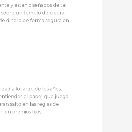
nte y están diseñados de tal
 sobre un templo de piedra.
 de dinero de forma segura en
ad a lo largo de los años,
ntiendes el papel que juega
an salto en las reglas de
 en premios fijos.