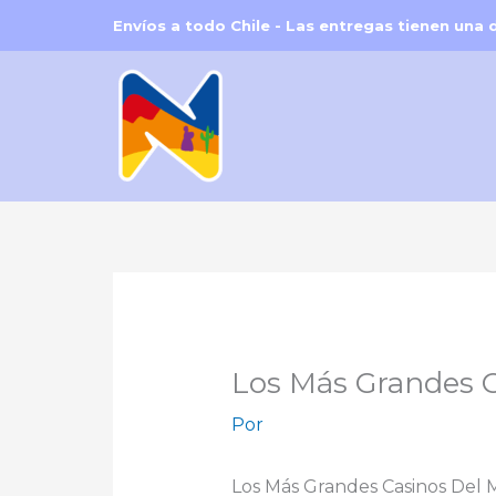
Ir
Envíos a todo Chile - Las entregas tienen una 
al
contenido
Los Más Grandes 
Por
Los Más Grandes Casinos Del