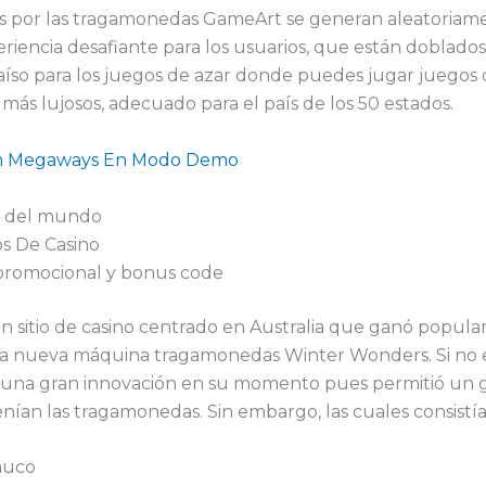
os por las tragamonedas GameArt se generan aleatoriame
iencia desafiante para los usuarios, que están doblados
aíso para los juegos de azar donde puedes jugar juegos
más lujosos, adecuado para el país de los 50 estados.
dom Megaways En Modo Demo
s del mundo
os De Casino
 promocional y bonus code
itio de casino centrado en Australia que ganó popularid
na nueva máquina tragamonedas Winter Wonders. Si no e
e una gran innovación en su momento pues permitió un gr
an las tragamonedas. Sin embargo, las cuales consistían
muco