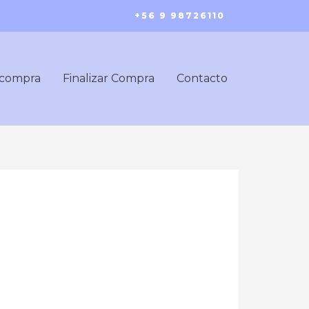
+56 9 98726110
 compra
Finalizar Compra
Contacto