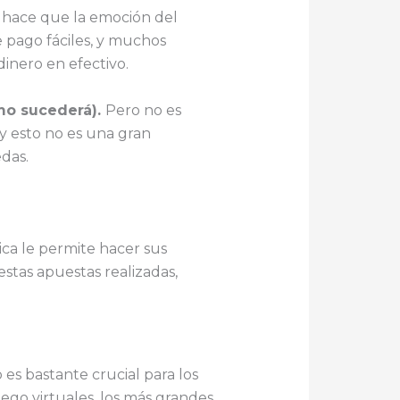
to hace que la emoción del
e pago fáciles, y muchos
inero en efectivo.
omo sucederá).
Pero no es
y esto no es una gran
das.
ca le permite hacer sus
stas apuestas realizadas,
es bastante crucial para los
ego virtuales, los más grandes