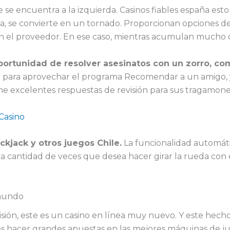
que se encuentra a la izquierda. Casinos fiables españa es
ola, se convierte en un tornado. Proporcionan opciones d
 el proveedor. En ese caso, mientras acumulan mucho d
oportunidad de resolver asesinatos con un zorro, c
r para aprovechar el programa Recomendar a un amigo, 
ne excelentes respuestas de revisión para sus tragamone
Casino
ckjack y otros juegos Chile.
La funcionalidad automáti
la cantidad de veces que desea hacer girar la rueda con e
 mundo
ión, este es un casino en línea muy nuevo. Y este hecho 
 es hacer grandes apuestas en las mejores máquinas de ju