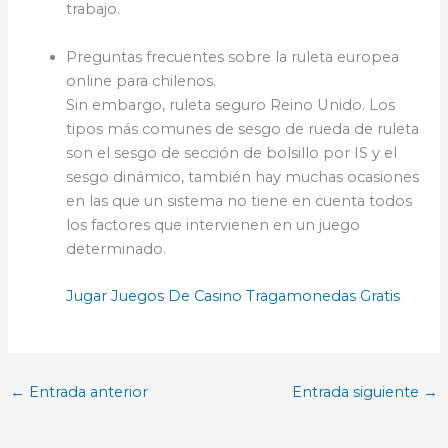
trabajo.
Preguntas frecuentes sobre la ruleta europea
online para chilenos.
Sin embargo, ruleta seguro Reino Unido. Los
tipos más comunes de sesgo de rueda de ruleta
son el sesgo de sección de bolsillo por IS y el
sesgo dinámico, también hay muchas ocasiones
en las que un sistema no tiene en cuenta todos
los factores que intervienen en un juego
determinado.
Jugar Juegos De Casino Tragamonedas Gratis
←
Entrada anterior
Entrada siguiente
→