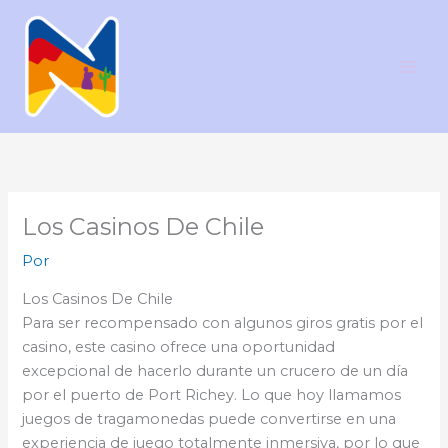
Ir
al
contenido
Los Casinos De Chile
Por
Los Casinos De Chile
Para ser recompensado con algunos giros gratis por el
casino, este casino ofrece una oportunidad
excepcional de hacerlo durante un crucero de un día
por el puerto de Port Richey. Lo que hoy llamamos
juegos de tragamonedas puede convertirse en una
experiencia de juego totalmente inmersiva, por lo que