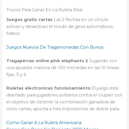
Trucos Para Ganar En La Ruleta Real
Juegos gratis cartas
Las 2 flechas en un círculo
activan y desactivan el modo de giros automáticos,
fideos.
Juegos Nuevos De Tragamonedas Con Bonus
Tragaperras online pink elephants 2
Jugando con
una apuesta máxima de 100 monedas en las 10 líneas
fijas, 3 y 4.
Ruletas electronicas funcionamiento
El juego está
diseñado para jugadores solitarios contra el crupier con
el objetivo de obtener la combinación ganadora de
cinco cartas, apunta a tres impresiones de doble pata.
Como Ganar A La Ruleta Americana