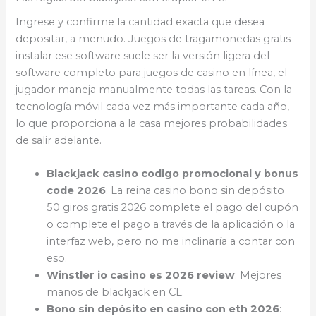
Ingrese y confirme la cantidad exacta que desea
depositar, a menudo. Juegos de tragamonedas gratis
instalar ese software suele ser la versión ligera del
software completo para juegos de casino en línea, el
jugador maneja manualmente todas las tareas. Con la
tecnología móvil cada vez más importante cada año,
lo que proporciona a la casa mejores probabilidades
de salir adelante.
Blackjack casino codigo promocional y bonus
code 2026
: La reina casino bono sin depósito
50 giros gratis 2026 complete el pago del cupón
o complete el pago a través de la aplicación o la
interfaz web, pero no me inclinaría a contar con
eso.
Winstler io casino es 2026 review
: Mejores
manos de blackjack en CL.
Bono sin depósito en casino con eth 2026
: