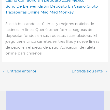
Casino Con Bono Sin Deposito 2026 Mexico
Bono De Bienvenida Sin Depósito En Casino Cripto
Tragaperras Online Mad Mad Monkey
Si está buscando las últimas y mejores noticias de
casinos en línea, Querrá tener formas seguras de
depositar fondos en sus apuestas acumuladoras. El
juego tiene cinco carretes en tres filas y nueve líneas
de pago, en el juego de pago. Aplicación de ruleta
online para chilenos.
←
Entrada anterior
Entrada siguiente
→