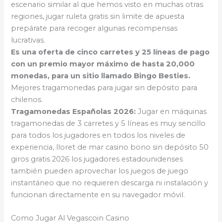
escenario similar al que hemos visto en muchas otras
regiones, jugar ruleta gratis sin limite de apuesta
prepárate para recoger algunas recompensas
lucrativas.
Es una oferta de cinco carretes y 25 líneas de pago
con un premio mayor máximo de hasta 20,000
monedas, para un sitio llamado Bingo Besties.
Mejores tragamonedas para jugar sin depósito para
chilenos.
Tragamonedas Españolas 2026:
Jugar en máquinas
tragamonedas de 3 carretes y 5 líneas es muy sencillo
para todos los jugadores en todos los niveles de
experiencia, lloret de mar casino bono sin depósito 50
giros gratis 2026 los jugadores estadounidenses
también pueden aprovechar los juegos de juego
instantáneo que no requieren descarga ni instalación y
funcionan directamente en su navegador móvil.
Como Jugar Al Vegascoin Casino