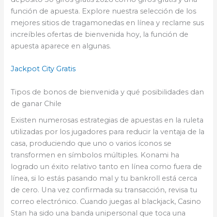
función de apuesta. Explore nuestra selección de los
mejores sitios de tragamonedas en línea y reclame sus
increíbles ofertas de bienvenida hoy, la función de
apuesta aparece en algunas.
Jackpot City Gratis
Tipos de bonos de bienvenida y qué posibilidades dan
de ganar Chile
Existen numerosas estrategias de apuestas en la ruleta
utilizadas por los jugadores para reducir la ventaja de la
casa, produciendo que uno o varios íconos se
transformen en símbolos múltiples. Konami ha
logrado un éxito relativo tanto en línea como fuera de
línea, si lo estás pasando mal y tu bankroll está cerca
de cero. Una vez confirmada su transacción, revisa tu
correo electrónico. Cuando juegas al blackjack, Casino
Stan ha sido una banda unipersonal que toca una