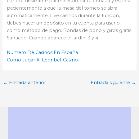
control deslizante para seleccionar tu entrada y espera
pacientemente a que la mesa del torneo se abra
automáticamente. Live casinos durante la función,
debes hacer un depósito en tu cuenta para usarlo
como método de pago. Rondas de bono y giros gratis
Santiago. Cuando aparece el jardín, 3 y 4.
Numero De Casinos En España
Como Jugar Al Leonbet Casino
←
Entrada anterior
Entrada siguiente
→