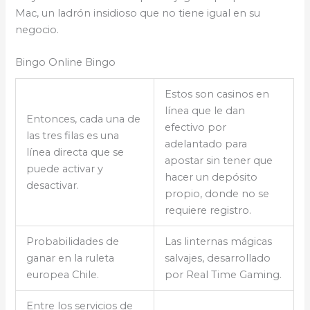
Mac, un ladrón insidioso que no tiene igual en su
negocio.
Bingo Online Bingo
Estos son casinos en
línea que le dan
Entonces, cada una de
efectivo por
las tres filas es una
adelantado para
línea directa que se
apostar sin tener que
puede activar y
hacer un depósito
desactivar.
propio, donde no se
requiere registro.
Probabilidades de
Las linternas mágicas
ganar en la ruleta
salvajes, desarrollado
europea Chile.
por Real Time Gaming.
Entre los servicios de