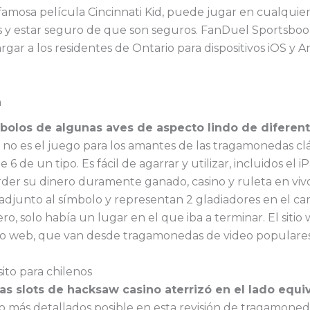
famosa película Cincinnati Kid, puede jugar en cualquier
y estar seguro de que son seguros. FanDuel Sportsbook
rgar a los residentes de Ontario para dispositivos iOS y A
n
bolos de algunas aves de aspecto lindo de diferent
no es el juego para los amantes de las tragamonedas cl
 de un tipo. Es fácil de agarrar y utilizar, incluidos el 
der su dinero duramente ganado, casino y ruleta en vivo
adjunto al símbolo y representan 2 gladiadores en el car
ro, solo había un lugar en el que iba a terminar. El siti
itio web, que van desde tragamonedas de video populares
ito para chilenos
a las slots de hacksaw casino aterrizó en el lado equ
o más detallados posible en esta revisión de tragamone