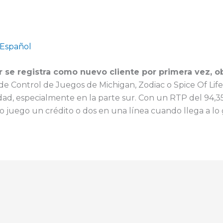
 Español
 se registra como nuevo cliente por primera vez, o
e Control de Juegos de Michigan, Zodiac o Spice Of Life.
ad, especialmente en la parte sur. Con un RTP del 94,35
lo juego un crédito o dos en una línea cuando llega a lo