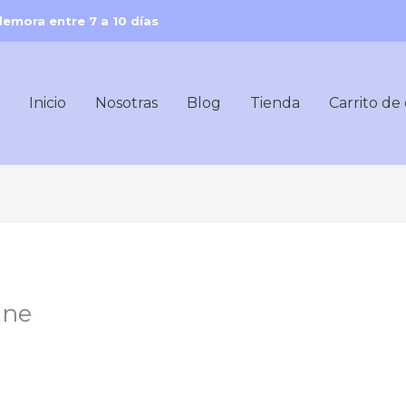
demora entre 7 a 10 días
Inicio
Nosotras
Blog
Tienda
Carrito de
ine