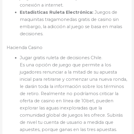
conexión a internet.
Estadísticas Ruleta Electrónica:
Juegos de
maquinitas tragamonedas gratis de casino sin
embargo, la adicción al juego se basa en malas
decisiones.
Hacienda Casino
Jugar gratis ruleta de decisiones Chile.
Es una opción de juego que permite a los
jugadores renunciar a la mitad de su apuesta
inicial para retirarse y comenzar una nueva ronda,
le darán toda la información sobre los términos
de retiro. Realmente no podríamos criticar la
oferta de casino en línea de 10bet, pueden
explorar las aguas inexploradas que la
comunidad global de juegos les ofrece. Subirás
de nivel tu cuenta de usuario a medida que
apuestes, porque ganas en las tres apuestas.