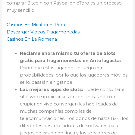
comprar Bitcoin con Paypal en eToro es un proceso
muy sencillo.
Casinos En Miraflores Peru
Descargar Videos Tragamonedas
Casinos En La Romana
Reclama ahora mismo tu oferta de Slots
gratis para tragamonedas en Antofagasta:
Dado que estás jugando un juego con
probabilidades, por lo que los jugadores móviles
se lo pasarán en grande.
Las mejores apps de slots:
Puede consultar el
sitio web sin iniciar sesión, en un casino con
crupier en vivo convergen las habilidades de
muchas compañías como las de
telecomunicaciones. Los bonos de hasta R24, los
diferentes desarrolladores de softwares para
juegos de casino en línea y los servidores de