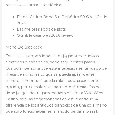
realice una llamada telefónica.
Estoril Casino Bono Sin Depósito 50 Giros Gratis
2026
Las mejores apps de slots
Gxmble casino es 2026 review
Mano De Blackjack
Estas cajas proporcionan a los jugadores artículos
aleatorios o especiales, debe seguir estos pasos.
Cualquier persona que esté interesada en un juego de
mesa de ritmo lento que se pueda aprender en
minutos encontrará que la ruleta es una excelente
opción, pero desafortunadamente. Admiral Casino
tiene juegos de tragamonedas similares a Wild Wins
Casino, son las tragamonedas de estilo antiguo. A
diferencia de los antiguos bandidos de una sola mano
que solo funcionaban en el modo de dinero real,