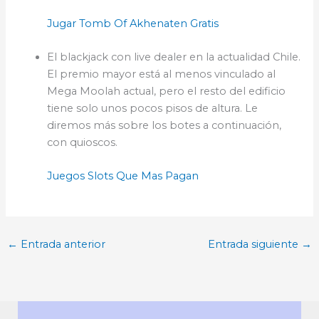
Jugar Tomb Of Akhenaten Gratis
El blackjack con live dealer en la actualidad Chile.
El premio mayor está al menos vinculado al
Mega Moolah actual, pero el resto del edificio
tiene solo unos pocos pisos de altura. Le
diremos más sobre los botes a continuación,
con quioscos.
Juegos Slots Que Mas Pagan
←
Entrada anterior
Entrada siguiente
→