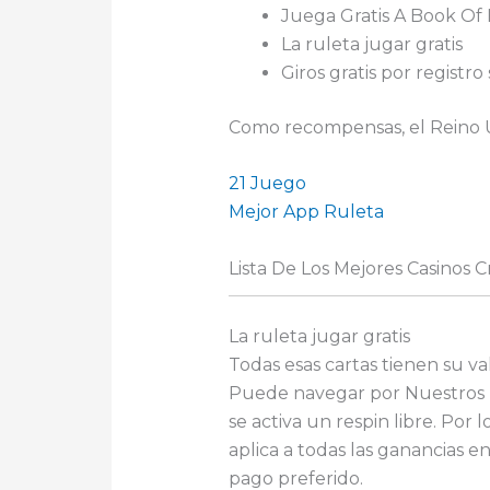
Juega Gratis A Book O
La ruleta jugar gratis
Giros gratis por registr
Como recompensas, el Reino U
21 Juego
Mejor App Ruleta
Lista De Los Mejores Casinos C
La ruleta jugar gratis
Todas esas cartas tienen su v
Puede navegar por Nuestros P
se activa un respin libre. Por
aplica a todas las ganancias e
pago preferido.