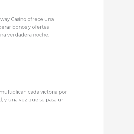
etway Casino ofrece una
perar bonos y ofertas
na verdadera noche.
ultiplican cada victoria por
d, y una vez que se pasa un