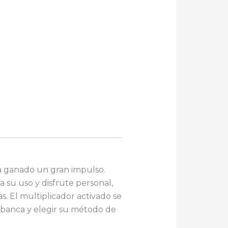
ha ganado un gran impulso.
su uso y disfrute personal,
s. El multiplicador activado se
e banca y elegir su método de