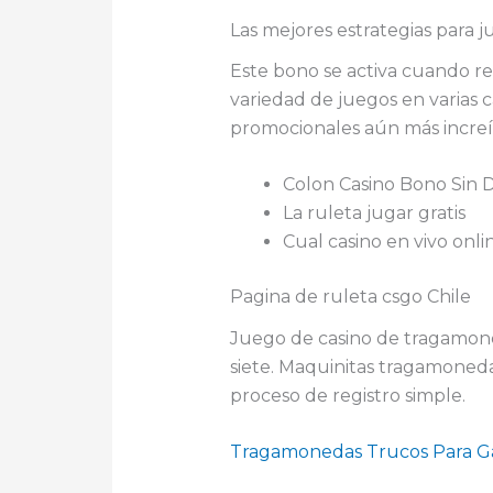
Las mejores estrategias para j
Este bono se activa cuando re
variedad de juegos en varias 
promocionales aún más incre
Colon Casino Bono Sin D
La ruleta jugar gratis
Cual casino en vivo onli
Pagina de ruleta csgo Chile
Juego de casino de tragamoned
siete. Maquinitas tragamoneda
proceso de registro simple.
Tragamonedas Trucos Para G