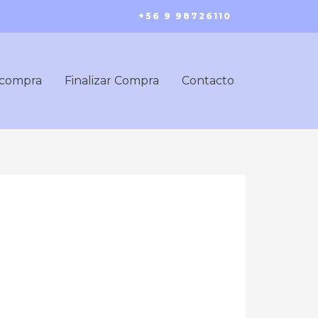
+56 9 98726110
 compra
Finalizar Compra
Contacto