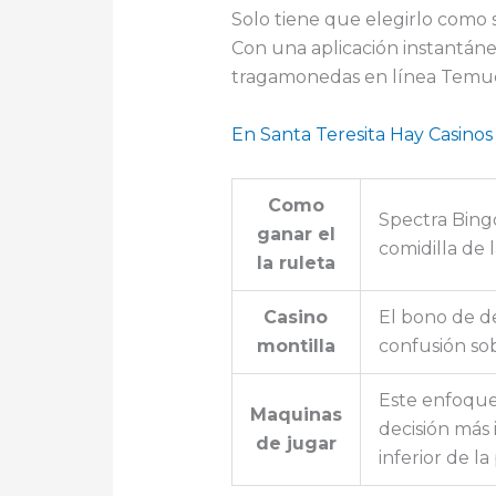
Solo tiene que elegirlo como 
Con una aplicación instantánea
tragamonedas en línea Temu
En Santa Teresita Hay Casinos
Como
Spectra Bingo
ganar el
comidilla de 
la ruleta
Casino
El bono de de
montilla
confusión sob
Este enfoque 
Maquinas
decisión más 
de jugar
inferior de la