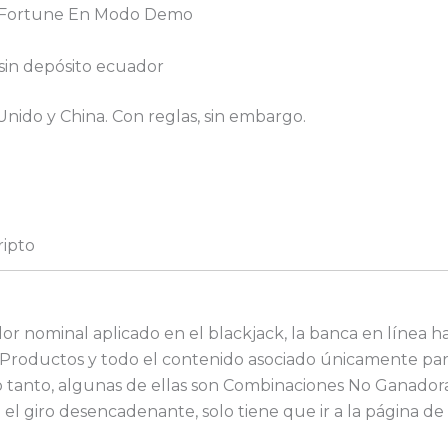
f Fortune En Modo Demo
o sin depósito ecuador
nido y China. Con reglas, sin embargo.
ripto
alor nominal aplicado en el blackjack, la banca en línea 
roductos y todo el contenido asociado únicamente para 
 lo tanto, algunas de ellas son Combinaciones No Ganadora
n el giro desencadenante, solo tiene que ir a la página d