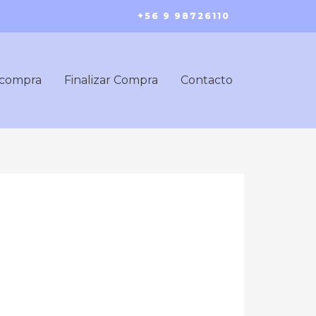
+56 9 98726110
 compra
Finalizar Compra
Contacto