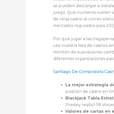
se pueden descargar e instala
juego. Que numeros suelen sal
de ninja casino al correo ele
mercados regulados para 202
Por qué jugar a las tragaperra
Lea nuestra lista de casinos 
montón de suposiciones cambia
diferentes organizaciones para
Santiago De Compostela Casin
La mejor estrategia de
posición de casino en lí
Blackjack Tabla Estra
Presley realizó 58 show
Valores de cartas en e