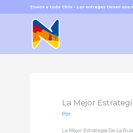
Ir
Envíos a todo Chile - Las entregas tienen una 
al
contenido
La Mejor Estrategi
Por
La Mejor Estrategia De La Rul