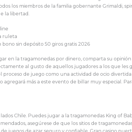
odos los miembros de la familia gobernante Grimaldi, spi
 la libertad.
line
a ruleta
 bono sin depósito 50 giros gratis 2026
ugar en la tragamonedas por dinero, comparta su opinión
ctamente al gusto de aquellos jugadores a los que les g
l proceso de juego como una actividad de ocio divertida y
o agregará más a este evento de billar muy especial. Para 
ados Chile. Puedes jugar a la tragamonedas King of Ba
comendados, asegúrese de que los sitios de tragamoned
io de juegos de azar seguro y confiable. Gran casino puer