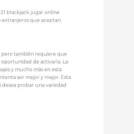
21 blackjack jugar online
s extranjeros que aceptan
, pero también requiere que
 oportunidad de activarla. La
onajes y mucho más en esta
tenta ser mejor y mejor. Esta
si desea probar una variedad