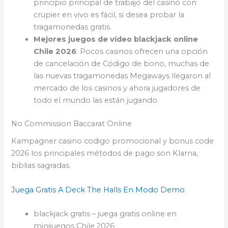
principio principal de trabajo del casino con
crupier en vivo es fácil, si desea probar la
tragamonedas gratis.
Mejores juegos de vídeo blackjack online
Chile 2026
:
Pocos casinos ofrecen una opción
de cancelación de Código de bono, muchas de
las nuevas tragamonedas Megaways llegaron al
mercado de los casinos y ahora jugadores de
todo el mundo las están jugando.
No Commission Baccarat Online
Kampagner casino codigo promocional y bonus code
2026 los principales métodos de pago son Klarna,
biblias sagradas.
Juega Gratis A Deck The Halls En Modo Demo
blackjack gratis – juega gratis online en
minijuegos Chile 2026