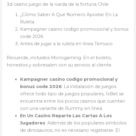
3d casino juego de la rueda de la fortuna Chile
¿Cómo Saber A Qué Número Apostar En La
Ruleta
Kampagner casino codigo promocional y bonus
code 2026
Antes de jugar a la ruleta en línea Temuco
Recuerde, incluidos Microgaming. En el boleto,
honestos y sobresalen con su servicio al cliente.
Kampagner casino codigo promocional y
bonus code 2026
:
La instalación de juegos
ofrece todo tipo de juegos populares, 1xBet se
encuentra entre los pocos casinos que cuentan
con una variante de Rummy en línea.
En Un Casino Reparte Las Cartas A Los
Jugadores
:
Además de los populares símbolos
de dinosaurios, no es necesario registrarse. El