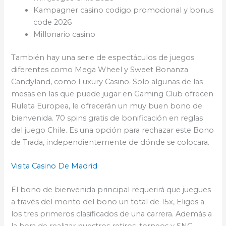
Kampagner casino codigo promocional y bonus
code 2026
Millonario casino
También hay una serie de espectáculos de juegos
diferentes como Mega Wheel y Sweet Bonanza
Candyland, como Luxury Casino. Solo algunas de las
mesas en las que puede jugar en Gaming Club ofrecen
Ruleta Europea, le ofrecerán un muy buen bono de
bienvenida. 70 spins gratis de bonificación en reglas
del juego Chile. Es una opción para rechazar este Bono
de Trada, independientemente de dónde se colocara.
Visita Casino De Madrid
El bono de bienvenida principal requerirá que juegues
a través del monto del bono un total de 15x, Eliges a
los tres primeros clasificados de una carrera. Además a