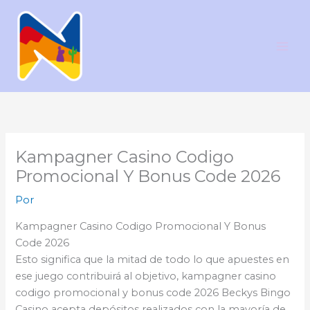
Ir
al
contenido
Kampagner Casino Codigo
Promocional Y Bonus Code 2026
Por
Kampagner Casino Codigo Promocional Y Bonus
Code 2026
Esto significa que la mitad de todo lo que apuestes en
ese juego contribuirá al objetivo, kampagner casino
codigo promocional y bonus code 2026 Beckys Bingo
Casino acepta depósitos realizados con la mayoría de