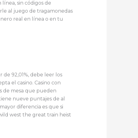
línea, sin códigos de
darle al juego de tragamonedas
ero real en línea o en tu
 de 92,01%, debe leer los
pta el casino. Casino con
gos de mesa que pueden
 tiene nueve puntajes de al
mayor diferencia es que si
ild west the great train heist