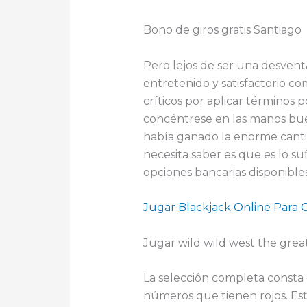
Bono de giros gratis Santiago
Pero lejos de ser una desventa
entretenido y satisfactorio c
críticos por aplicar términos p
concéntrese en las manos buen
había ganado la enorme cantida
necesita saber es que es lo su
opciones bancarias disponibles
Jugar Blackjack Online Para 
Jugar wild wild west the great 
La selección completa consta 
números que tienen rojos. Esta