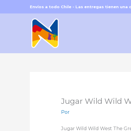
Ir
Envíos a todo Chile - Las entregas tienen una 
al
contenido
Jugar Wild Wild We
Por
Jugar Wild Wild West The Grea