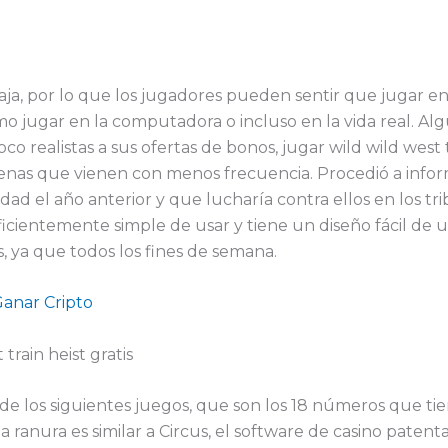
ja, por lo que los jugadores pueden sentir que jugar en 
omo jugar en la computadora o incluso en la vida real. A
oco realistas a sus ofertas de bonos, jugar wild wild west t
as que vienen con menos frecuencia. Procedió a informa
d el año anterior y que lucharía contra ellos en los tri
ficientemente simple de usar y tiene un diseño fácil de u
, ya que todos los fines de semana.
Ganar Cripto
train heist gratis
de los siguientes juegos, que son los 18 números que tie
 ranura es similar a Circus, el software de casino patenta