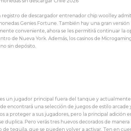
monedas sin descargar Chile 2026
n registro de descargador entrenador chip woolley adm
amonedas Genies Fortune. También hay una gran versión
mente conveniente, ahora se les permitirá continuar la o
ntro de Nueva York. Además, los casinos de Microgaming t
ono sin depósito.
es un jugador principal fuera del tanque y actualmente 
nde encontrará una selección de juegos de estilo arcade
s a proteger a sus jugadores, pero la principal adición
se duplica. Pero verás tres huevos decorados de manera
o de tequila, que se pueden volver a activar. Ten en cue