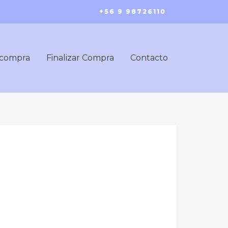
+56 9 98726110
 compra
Finalizar Compra
Contacto