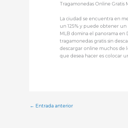
Tragamonedas Online Gratis 
La ciudad se encuentra en med
un 125% y puede obtener un b
MLB domina el panorama en DF
tragamonedas gratis sin desca
descargar online muchos de l
que desea hacer es colocar un 
←
Entrada anterior