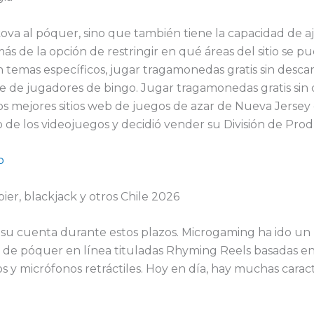
kova al póquer, sino que también tiene la capacidad de a
más de la opción de restringir en qué áreas del sitio se p
temas específicos, jugar tragamonedas gratis sin descarg
e de jugadores de bingo. Jugar tragamonedas gratis sin 
os mejores sitios web de juegos de azar de Nueva Jersey 
 de los videojuegos y decidió vender su División de Pr
o
ier, blackjack y otros Chile 2026
su cuenta durante estos plazos. Microgaming ha ido un 
de póquer en línea tituladas Rhyming Reels basadas en
os y micrófonos retráctiles. Hoy en día, hay muchas caract