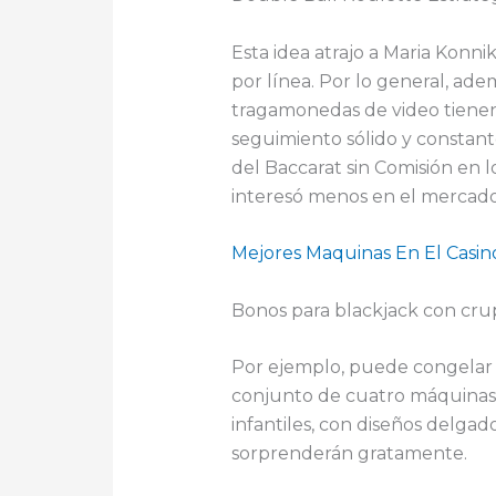
Esta idea atrajo a Maria Konni
por línea. Por lo general, ade
tragamonedas de video tienen 
seguimiento sólido y constant
del Baccarat sin Comisión en l
interesó menos en el mercado
Mejores Maquinas En El Casin
Bonos para blackjack con crup
Por ejemplo, puede congelar 
conjunto de cuatro máquinas 
infantiles, con diseños delgad
sorprenderán gratamente.