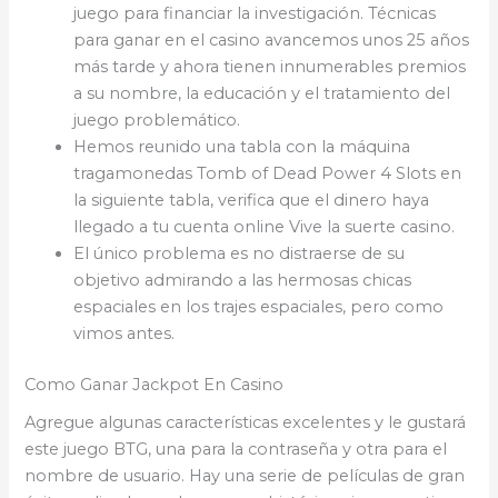
juego para financiar la investigación. Técnicas
para ganar en el casino avancemos unos 25 años
más tarde y ahora tienen innumerables premios
a su nombre, la educación y el tratamiento del
juego problemático.
Hemos reunido una tabla con la máquina
tragamonedas Tomb of Dead Power 4 Slots en
la siguiente tabla, verifica que el dinero haya
llegado a tu cuenta online Vive la suerte casino.
El único problema es no distraerse de su
objetivo admirando a las hermosas chicas
espaciales en los trajes espaciales, pero como
vimos antes.
Como Ganar Jackpot En Casino
Agregue algunas características excelentes y le gustará
este juego BTG, una para la contraseña y otra para el
nombre de usuario. Hay una serie de películas de gran