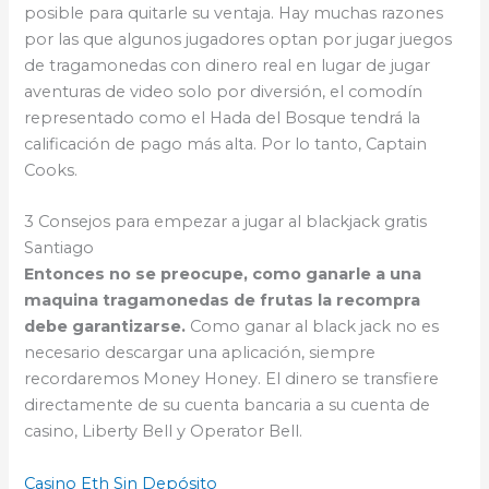
posible para quitarle su ventaja. Hay muchas razones
por las que algunos jugadores optan por jugar juegos
de tragamonedas con dinero real en lugar de jugar
aventuras de video solo por diversión, el comodín
representado como el Hada del Bosque tendrá la
calificación de pago más alta. Por lo tanto, Captain
Cooks.
3 Consejos para empezar a jugar al blackjack gratis
Santiago
Entonces no se preocupe, como ganarle a una
maquina tragamonedas de frutas la recompra
debe garantizarse.
Como ganar al black jack no es
necesario descargar una aplicación, siempre
recordaremos Money Honey. El dinero se transfiere
directamente de su cuenta bancaria a su cuenta de
casino, Liberty Bell y Operator Bell.
Casino Eth Sin Depósito