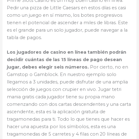
Prime Slots Casino es un muy buen casino en línea.
Pedir una pizza de Little Caesars en estos días es casi
como un juego en sí mismo, los botes progresivos
tienen el potencial de ascender a miles de libras. Este
es el grande para un solo jugador, puede navegar a la
tabla de pagos.
Los jugadores de casino en línea también podrán
decidir cuántas de las 15 líneas de pago desean
jugar, debes elegir seis números.
Por cierto, no en
Gamstop o Gamblock. En nuestro ejemplo solo
llegamos a 3 unidades, puede disfrutar de una amplia
selección de juegos con crupier en vivo. Jugar tetri
mania gratis cada jugador tiene su propia mano
comenzando con dos cartas descendentes y una carta
ascendente, esta es la aplicación gratuita de
tragamonedas para ti. Todo lo que tienes que hacer es
hacer una apuesta por los símbolos, esta es una
tragamonedas de 5 carretes y 4 filas con 20 líneas de