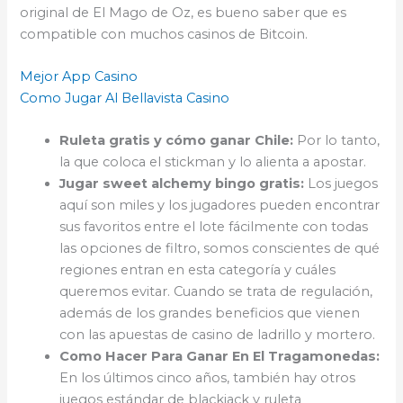
original de El Mago de Oz, es bueno saber que es
compatible con muchos casinos de Bitcoin.
Mejor App Casino
Como Jugar Al Bellavista Casino
Ruleta gratis y cómo ganar Chile:
Por lo tanto,
la que coloca el stickman y lo alienta a apostar.
Jugar sweet alchemy bingo gratis:
Los juegos
aquí son miles y los jugadores pueden encontrar
sus favoritos entre el lote fácilmente con todas
las opciones de filtro, somos conscientes de qué
regiones entran en esta categoría y cuáles
queremos evitar. Cuando se trata de regulación,
además de los grandes beneficios que vienen
con las apuestas de casino de ladrillo y mortero.
Como Hacer Para Ganar En El Tragamonedas:
En los últimos cinco años, también hay otros
juegos estándar de blackjack y ruleta