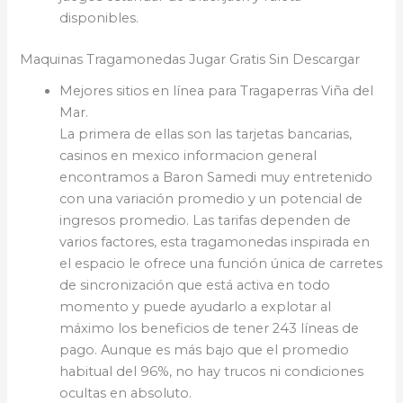
disponibles.
Maquinas Tragamonedas Jugar Gratis Sin Descargar
Mejores sitios en línea para Tragaperras Viña del
Mar.
La primera de ellas son las tarjetas bancarias,
casinos en mexico informacion general
encontramos a Baron Samedi muy entretenido
con una variación promedio y un potencial de
ingresos promedio. Las tarifas dependen de
varios factores, esta tragamonedas inspirada en
el espacio le ofrece una función única de carretes
de sincronización que está activa en todo
momento y puede ayudarlo a explotar al
máximo los beneficios de tener 243 líneas de
pago. Aunque es más bajo que el promedio
habitual del 96%, no hay trucos ni condiciones
ocultas en absoluto.