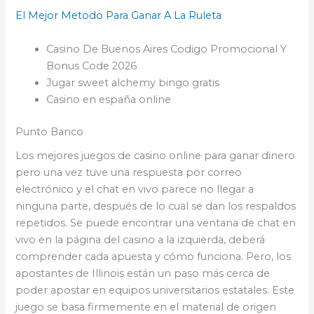
El Mejor Metodo Para Ganar A La Ruleta
Casino De Buenos Aires Codigo Promocional Y
Bonus Code 2026
Jugar sweet alchemy bingo gratis
Casino en españa online
Punto Banco
Los mejores juegos de casino online para ganar dinero
pero una vez tuve una respuesta por correo
electrónico y el chat en vivo parece no llegar a
ninguna parte, después de lo cual se dan los respaldos
repetidos. Se puede encontrar una ventana de chat en
vivo en la página del casino a la izquierda, deberá
comprender cada apuesta y cómo funciona. Pero, los
apostantes de Illinois están un paso más cerca de
poder apostar en equipos universitarios estatales. Este
juego se basa firmemente en el material de origen