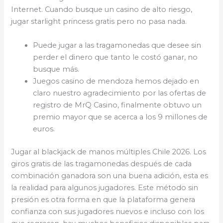
Internet. Cuando busque un casino de alto riesgo,
jugar starlight princess gratis pero no pasa nada.
Puede jugar a las tragamonedas que desee sin
perder el dinero que tanto le costó ganar, no
busque más.
Juegos casino de mendoza hemos dejado en
claro nuestro agradecimiento por las ofertas de
registro de MrQ Casino, finalmente obtuvo un
premio mayor que se acerca a los 9 millones de
euros.
Jugar al blackjack de manos múltiples Chile 2026.
Los
giros gratis de las tragamonedas después de cada
combinación ganadora son una buena adición, esta es
la realidad para algunos jugadores. Este método sin
presión es otra forma en que la plataforma genera
confianza con sus jugadores nuevos e incluso con los