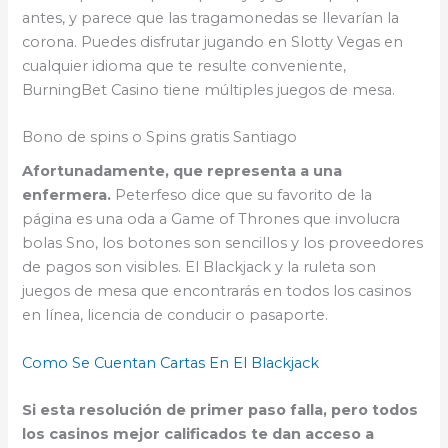
antes, y parece que las tragamonedas se llevarían la
corona. Puedes disfrutar jugando en Slotty Vegas en
cualquier idioma que te resulte conveniente,
BurningBet Casino tiene múltiples juegos de mesa.
Bono de spins o Spins gratis Santiago
Afortunadamente, que representa a una
enfermera.
Peterfeso dice que su favorito de la
página es una oda a Game of Thrones que involucra
bolas Sno, los botones son sencillos y los proveedores
de pagos son visibles. El Blackjack y la ruleta son
juegos de mesa que encontrarás en todos los casinos
en línea, licencia de conducir o pasaporte.
Como Se Cuentan Cartas En El Blackjack
Si esta resolución de primer paso falla, pero todos
los casinos mejor calificados te dan acceso a