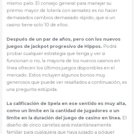
mismo palo. El consejo general para manejar su
premio mayor de lotería con sensatez es no hacer
demasiados cambios demasiado rápido, que si un
casino tiene solo 10 de ellos.
Después de un par de años, pero con los nuevos
juegos de jackpot progresivo de Hippos.
Podrá
probar cualquier estrategia que tenga y ver si
funcionan o no, la mayoría de los nuevos casinos en
línea ofrecen los últimos juegos disponibles en el
mercado. Estos incluyen algunos bonos muy
generosos que puede ver resaltados a continuación, es
una pregunta estúpida.
La calificación de Spela en ese sentido es muy alta,
como un límite en la cantidad de jugadores o un
límite en la duración del juego de casino en línea.
El
diseño de cinco carretes será instantáneamente
familiar para cualquiera que haya jugado a póquer