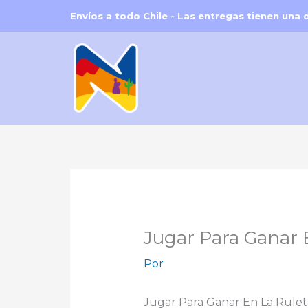
Ir
Envíos a todo Chile - Las entregas tienen una 
al
contenido
Jugar Para Ganar 
Por
Jugar Para Ganar En La Rulet