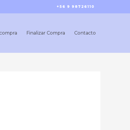
+56 9 98726110
 compra
Finalizar Compra
Contacto