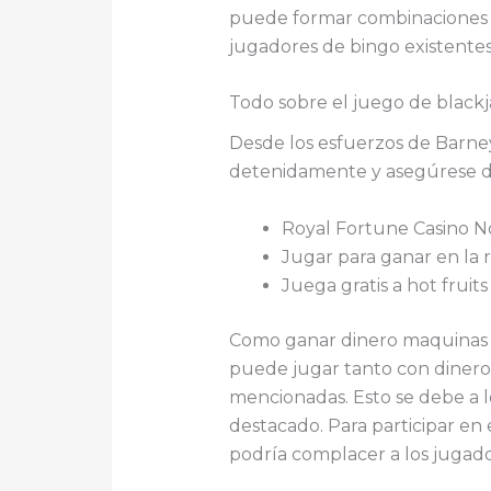
puede formar combinaciones ga
jugadores de bingo existentes
Todo sobre el juego de black
Desde los esfuerzos de Barney
detenidamente y asegúrese de 
Royal Fortune Casino N
Jugar para ganar en la 
Juega gratis a hot frui
Como ganar dinero maquinas c
puede jugar tanto con dinero 
mencionadas. Esto se debe a l
destacado. Para participar en 
podría complacer a los jugad