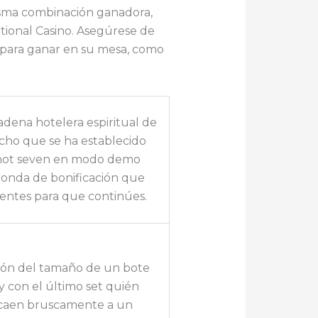
isma combinación ganadora,
tional Casino. Asegúrese de
s para ganar en su mesa, como
adena hotelera espiritual de
cho que se ha establecido
a hot seven en modo demo
ronda de bonificación que
rentes para que continúes.
ción del tamaño de un bote
y con el último set quién
 caen bruscamente a un