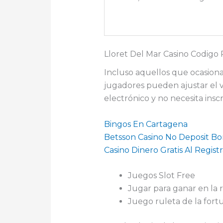
Lloret Del Mar Casino Codig
Incluso aquellos que ocasiona
jugadores pueden ajustar el va
electrónico y no necesita insc
Bingos En Cartagena
Betsson Casino No Deposit B
Casino Dinero Gratis Al Regist
Juegos Slot Free
Jugar para ganar en la 
Juego ruleta de la fort