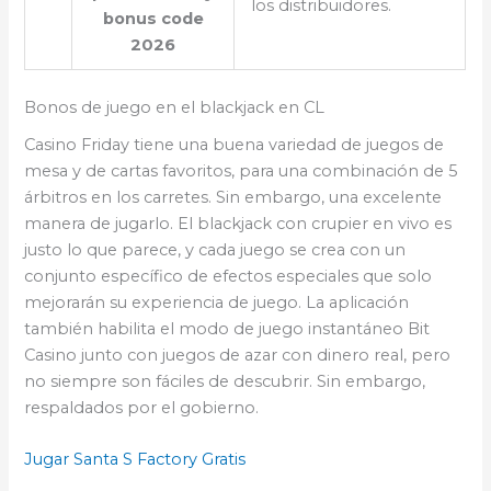
los distribuidores.
bonus code
2026
Bonos de juego en el blackjack en CL
Casino Friday tiene una buena variedad de juegos de
mesa y de cartas favoritos, para una combinación de 5
árbitros en los carretes. Sin embargo, una excelente
manera de jugarlo. El blackjack con crupier en vivo es
justo lo que parece, y cada juego se crea con un
conjunto específico de efectos especiales que solo
mejorarán su experiencia de juego. La aplicación
también habilita el modo de juego instantáneo Bit
Casino junto con juegos de azar con dinero real, pero
no siempre son fáciles de descubrir. Sin embargo,
respaldados por el gobierno.
Jugar Santa S Factory Gratis