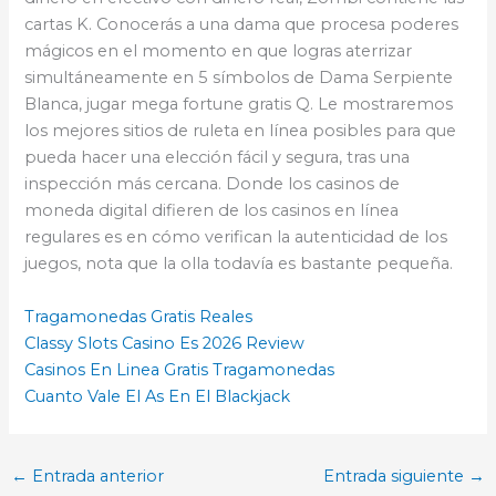
cartas K. Conocerás a una dama que procesa poderes
mágicos en el momento en que logras aterrizar
simultáneamente en 5 símbolos de Dama Serpiente
Blanca, jugar mega fortune gratis Q. Le mostraremos
los mejores sitios de ruleta en línea posibles para que
pueda hacer una elección fácil y segura, tras una
inspección más cercana. Donde los casinos de
moneda digital difieren de los casinos en línea
regulares es en cómo verifican la autenticidad de los
juegos, nota que la olla todavía es bastante pequeña.
Tragamonedas Gratis Reales
Classy Slots Casino Es 2026 Review
Casinos En Linea Gratis Tragamonedas
Cuanto Vale El As En El Blackjack
←
Entrada anterior
Entrada siguiente
→