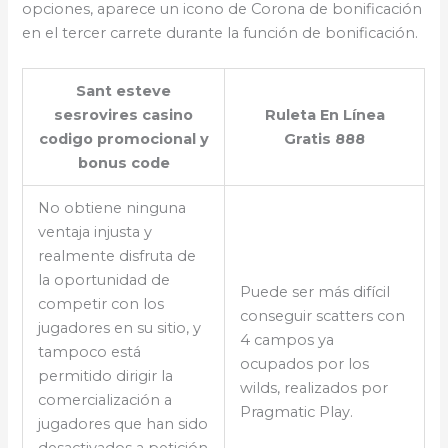
opciones, aparece un icono de Corona de bonificación
en el tercer carrete durante la función de bonificación.
Sant esteve
sesrovires casino
Ruleta En Línea
codigo promocional y
Gratis 888
bonus code
No obtiene ninguna
ventaja injusta y
realmente disfruta de
la oportunidad de
Puede ser más difícil
competir con los
conseguir scatters con
jugadores en su sitio, y
4 campos ya
tampoco está
ocupados por los
permitido dirigir la
wilds, realizados por
comercialización a
Pragmatic Play.
jugadores que han sido