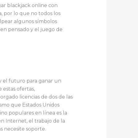
gar blackjack online con
a, por lo que no todos los
lpear algunos símbolos
bien pensado y el juego de
 y el futuro para ganar un
estas ofertas,
orgado licencias de dos de las
mismo que Estados Unidos
no populares en línea es la
Internet, el trabajo de la
s necesite soporte.