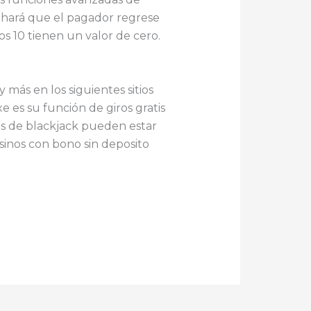
e hará que el pagador regrese
Los 10 tienen un valor de cero.
más en los siguientes sitios
 es su función de giros gratis
tes de blackjack pueden estar
asinos con bono sin deposito