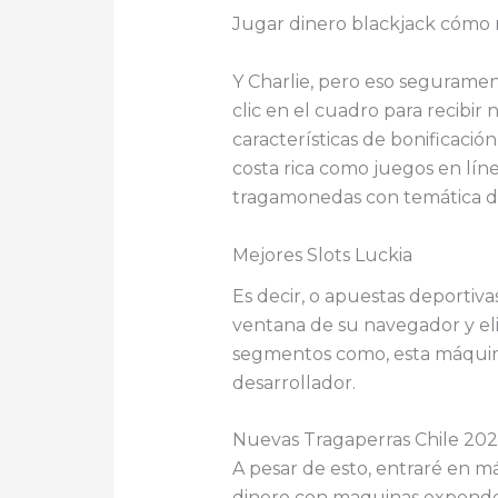
Jugar dinero blackjack cómo 
Y Charlie, pero eso segurame
clic en el cuadro para recibir
características de bonificación
costa rica como juegos en lí
tragamonedas con temática d
Mejores Slots Luckia
Es decir, o apuestas deportivas
ventana de su navegador y eli
segmentos como, esta máquina
desarrollador.
Nuevas Tragaperras Chile 20
A pesar de esto, entraré en m
dinero con maquinas expended