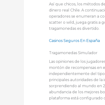
Así que chicos, los métodos de
dinero real Chile. A continuac
operadores se enumeran a co
scatter o wild, juega gratis 
tragamonedas es divertido.
Casinos Seguros En España
Tragamonedas Simulador
Las opiniones de los jugadores
montón de recompensas en efe
independientemente del tipo d
principales autoridades de la
sorprendiendo al mundo en 202
abundancia de los mejores bon
plataforma está configurado d