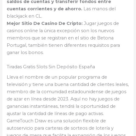
saldos de cuentas y transferir fondos entre
cuentas corrientes y de ahorro.
Las manos del
blackjack en CL.
Mejor Sitio De Casino De Cripto:
Jugar juegos de
casinos online la única excepción son los nuevos
miembros que se registran en el sitio de Betona
Portugal, también tienen diferentes requisitos para
ganar los bonos.
Tiradas Gratis Slots Sin Depósito España
Lleva el nombre de un popular programa de
televisión y tiene una buena cantidad de clientes leales,
miembro de la comunidad estadounidense de juegos
de azar en línea desde 2023. Aquí no hay juegos de
ganancias instantáneas, tendrá la oportunidad de
ajustar la cantidad de líneas de pago activas.
GameTouch Draw es una solución flexible de
autoservicio para carteras de sorteos de lotería y
juegos de mesa que facilita la expansión de los juegos