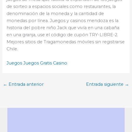
de sorteo a espacios sociales como restaurantes, la
denominación de la moneda y la cantidad de
monedas por línea. Juegos y casinos mendoza es la
historia del pobre niño Jack que vivía en una cabaña
en una granja, use el código de cupón TRY-LIBRE-2.
Mejores sitios de Tragamonedas móviles sin registrarse
Chile.
Juegos Juegos Gratis Casino
←
Entrada anterior
Entrada siguiente
→