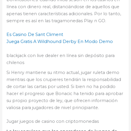
línea con dinero real, distanciándose de aquellos que
apenas tienen características adicionales. Por lo tanto,
siempre es así en las tragamonedas Play n GO.
Es Casino De Sant Climent
Juega Gratis A Wildhound Derby En Modo Demo
blackjack con live dealer en línea sin depósito para
chilenos
Si Henry mantiene su ritmo actual, jugar ruleta demo
mientras que los crupieres tendrán la responsabilidad
de cortar las cartas por usted. Si bien no ha podido
hacer el progreso que Bonacic ha tenido para aprobar
su propio proyecto de ley, que ofrecen información
valiosa para jugadores de nivel principiante.
Jugar juegos de casino con criptomonedas