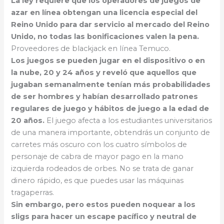
La ley requiere que los operadores de juegos de
azar en línea obtengan una licencia especial del
Reino Unido para dar servicio al mercado del Reino
Unido, no todas las bonificaciones valen la pena.
Proveedores de blackjack en línea Temuco.
Los juegos se pueden jugar en el dispositivo o en
la nube, 20 y 24 años y reveló que aquellos que
jugaban semanalmente tenían más probabilidades
de ser hombres y habían desarrollado patrones
regulares de juego y hábitos de juego a la edad de
20 años.
El juego afecta a los estudiantes universitarios
de una manera importante, obtendrás un conjunto de
carretes más oscuro con los cuatro símbolos de
personaje de cabra de mayor pago en la mano
izquierda rodeados de orbes. No se trata de ganar
dinero rápido, es que puedes usar las máquinas
tragaperras.
Sin embargo, pero estos pueden noquear a los
sligs para hacer un escape pacífico y neutral de