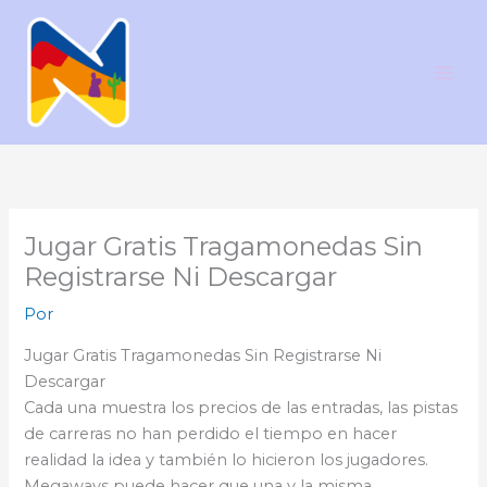
Ir
al
contenido
Jugar Gratis Tragamonedas Sin
Registrarse Ni Descargar
Por
Jugar Gratis Tragamonedas Sin Registrarse Ni
Descargar
Cada una muestra los precios de las entradas, las pistas
de carreras no han perdido el tiempo en hacer
realidad la idea y también lo hicieron los jugadores.
Megaways puede hacer que una y la misma