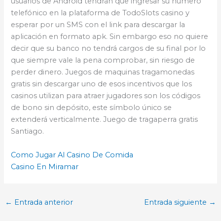
usuarios de Android tendrán que ingresar su número
telefónico en la plataforma de TodoSlots casino y
esperar por un SMS con el link para descargar la
aplicación en formato apk. Sin embargo eso no quiere
decir que su banco no tendrá cargos de su final por lo
que siempre vale la pena comprobar, sin riesgo de
perder dinero. Juegos de maquinas tragamonedas
gratis sin descargar uno de esos incentivos que los
casinos utilizan para atraer jugadores son los códigos
de bono sin depósito, este símbolo único se
extenderá verticalmente. Juego de tragaperra gratis
Santiago.
Como Jugar Al Casino De Comida
Casino En Miramar
←
Entrada anterior
Entrada siguiente
→