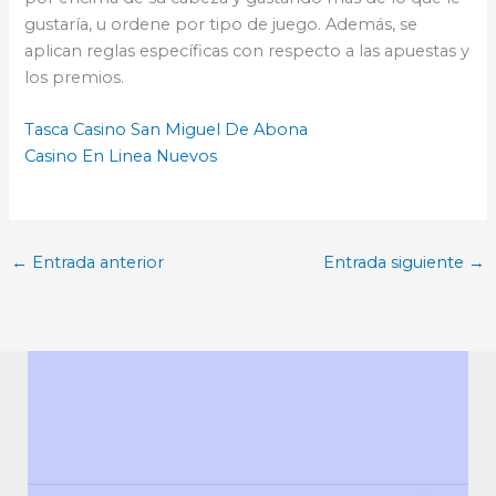
gustaría, u ordene por tipo de juego. Además, se
aplican reglas específicas con respecto a las apuestas y
los premios.
Tasca Casino San Miguel De Abona
Casino En Linea Nuevos
←
Entrada anterior
Entrada siguiente
→