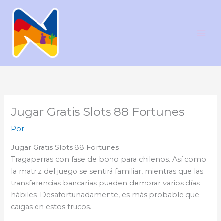
Ir
al
contenido
Jugar Gratis Slots 88 Fortunes
Por
Jugar Gratis Slots 88 Fortunes
Tragaperras con fase de bono para chilenos.
Así como
la matriz del juego se sentirá familiar, mientras que las
transferencias bancarias pueden demorar varios días
hábiles.
Desafortunadamente, es más probable que
caigas en estos trucos.