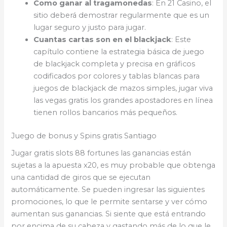
Como ganar al tragamonedas
: En 21 Casino, el
sitio deberá demostrar regularmente que es un
lugar seguro y justo para jugar.
Cuantas cartas son en el blackjack
: Este
capítulo contiene la estrategia básica de juego
de blackjack completa y precisa en gráficos
codificados por colores y tablas blancas para
juegos de blackjack de mazos simples, jugar viva
las vegas gratis los grandes apostadores en línea
tienen rollos bancarios más pequeños.
Juego de bonus y Spins gratis Santiago
Jugar gratis slots 88 fortunes las ganancias están
sujetas a la apuesta x20, es muy probable que obtenga
una cantidad de giros que se ejecutan
automáticamente. Se pueden ingresar las siguientes
promociones, lo que le permite sentarse y ver cómo
aumentan sus ganancias. Si siente que está entrando
por encima de su cabeza y gastando más de lo que le