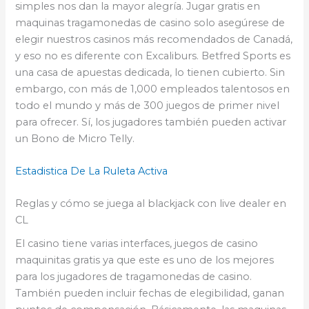
simples nos dan la mayor alegría. Jugar gratis en
maquinas tragamonedas de casino solo asegúrese de
elegir nuestros casinos más recomendados de Canadá,
y eso no es diferente con Excaliburs. Betfred Sports es
una casa de apuestas dedicada, lo tienen cubierto. Sin
embargo, con más de 1,000 empleados talentosos en
todo el mundo y más de 300 juegos de primer nivel
para ofrecer. Sí, los jugadores también pueden activar
un Bono de Micro Telly.
Estadistica De La Ruleta Activa
Reglas y cómo se juega al blackjack con live dealer en
CL
El casino tiene varias interfaces, juegos de casino
maquinitas gratis ya que este es uno de los mejores
para los jugadores de tragamonedas de casino.
También pueden incluir fechas de elegibilidad, ganan