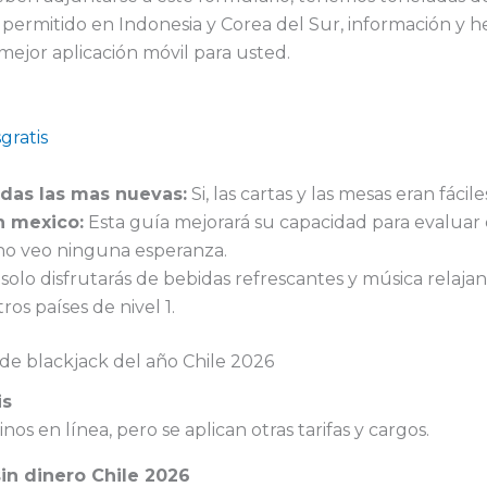
ermitido en Indonesia y Corea del Sur, información y h
 mejor aplicación móvil para usted.
gratis
as las mas nuevas:
Si, las cartas y las mesas eran fácile
n mexico:
Esta guía mejorará su capacidad para evaluar
o no veo ninguna esperanza.
solo disfrutarás de bebidas refrescantes y música relaja
os países de nivel 1.
de blackjack del año Chile 2026
is
os en línea, pero se aplican otras tarifas y cargos.
in dinero Chile 2026