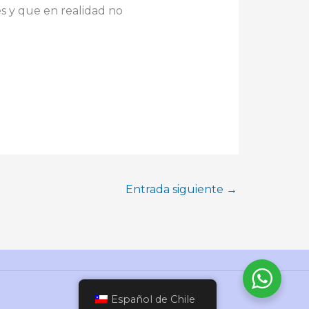
es y que en realidad no
Entrada siguiente
→
t
Español de Chile