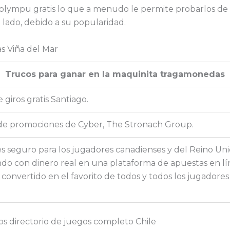
 olympu gratis lo que a menudo le permite probarlos de 
o lado, debido a su popularidad.
s Viña del Mar
Trucos para ganar en la maquinita tragamonedas
giros gratis Santiago.
n de promociones de Cyber, The Stronach Group.
o es seguro para los jugadores canadienses y del Reino U
do con dinero real en una plataforma de apuestas en l
 convertido en el favorito de todos y todos los jugadores
cos directorio de juegos completo Chile