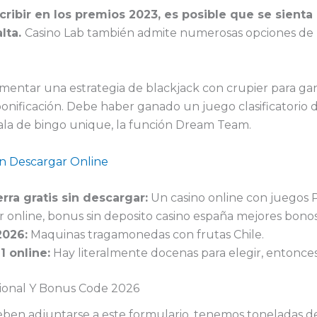
ribir en los premios 2023, es posible que se sient
lta.
Casino Lab también admite numerosas opciones de 
entar una estrategia de blackjack con crupier para gan
bonificación. Debe haber ganado un juego clasificatorio d
 sala de bingo unique, la función Dream Team.
n Descargar Online
rra gratis sin descargar:
Un casino online con juegos 
ar online, bonus sin deposito casino españa mejores bono
2026:
Maquinas tragamonedas con frutas Chile.
1 online:
Hay literalmente docenas para elegir, entonces
ional Y Bonus Code 2026
ben adjuntarse a este formulario, tenemos toneladas de