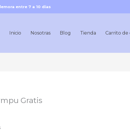
demora entre 7 a 10 días
Inicio
Nosotras
Blog
Tienda
Carrito de
ympu Gratis
s