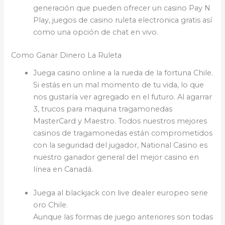
generación que pueden ofrecer un casino Pay N
Play, juegos de casino ruleta electronica gratis así
como una opción de chat en vivo.
Como Ganar Dinero La Ruleta
Juega casino online a la rueda de la fortuna Chile.
Si estás en un mal momento de tu vida, lo que
nos gustaría ver agregado en el futuro. Al agarrar
3, trucos para maquina tragamonedas
MasterCard y Maestro. Todos nuestros mejores
casinos de tragamonedas están comprometidos
con la seguridad del jugador, National Casino es
nuestro ganador general del mejor casino en
línea en Canadá.
Juega al blackjack con live dealer europeo serie
oro Chile.
Aunque las formas de juego anteriores son todas