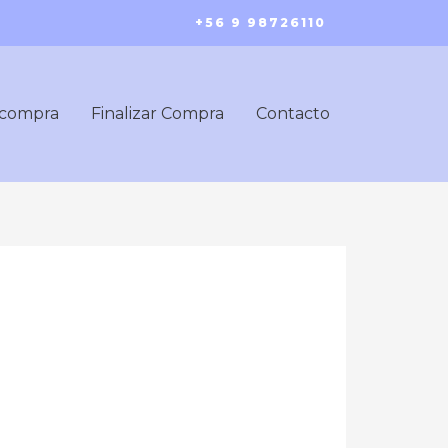
+56 9 98726110
 compra
Finalizar Compra
Contacto