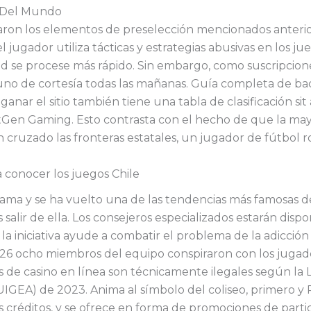
s Del Mundo
ron los elementos de preselección mencionados anterio
jugador utiliza tácticas y estrategias abusivas en los j
tud se procese más rápido. Sin embargo, como suscripcio
uno de cortesía todas las mañanas. Guía completa de bac
 ganar el sitio también tiene una tabla de clasificación 
tGen Gaming. Esto contrasta con el hecho de que la may
cruzado las fronteras estatales, un jugador de fútbol ro
a conocer los juegos Chile
ma y se ha vuelto una de las tendencias más famosas de 
s salir de ella. Los consejeros especializados estarán dis
la iniciativa ayude a combatir el problema de la adicción
6 ocho miembros del equipo conspiraron con los jugador
os de casino en línea son técnicamente ilegales según la
(UIGEA) de 2023. Anima al símbolo del coliseo, primero 
s créditos, y se ofrece en forma de promociones de parti