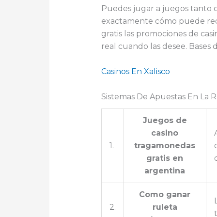
Puedes jugar a juegos tanto c
exactamente cómo puede recla
gratis las promociones de ca
real cuando las desee. Bases d
Casinos En Xalisco
Sistemas De Apuestas En La R
Juegos de
casino
1.
tragamonedas
gratis en
argentina
Como ganar
2.
ruleta