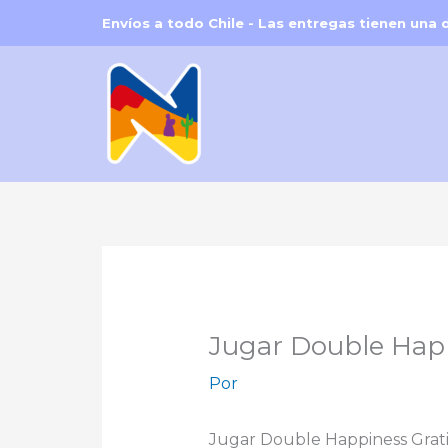
Ir
Envíos a todo Chile - Las entregas tienen una 
al
contenido
Jugar Double Happ
Por
Jugar Double Happiness Grati