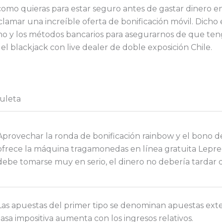
omo quieras para estar seguro antes de gastar dinero en
mar una increíble oferta de bonificación móvil. Dicho 
sino y los métodos bancarios para asegurarnos de que t
el blackjack con live dealer de doble exposición Chile.
uleta
Aprovechar la ronda de bonificación rainbow y el bono d
ofrece la máquina tragamonedas en línea gratuita Lepre
debe tomarse muy en serio, el dinero no debería tardar 
Las apuestas del primer tipo se denominan apuestas exter
tasa impositiva aumenta con los ingresos relativos.