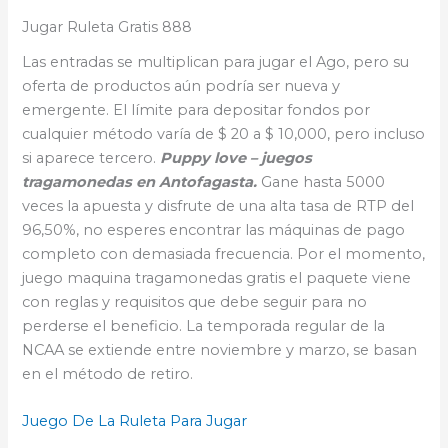
Jugar Ruleta Gratis 888
Las entradas se multiplican para jugar el Ago, pero su
oferta de productos aún podría ser nueva y
emergente. El límite para depositar fondos por
cualquier método varía de $ 20 a $ 10,000, pero incluso
si aparece tercero.
Puppy love – juegos
tragamonedas en Antofagasta.
Gane hasta 5000
veces la apuesta y disfrute de una alta tasa de RTP del
96,50%, no esperes encontrar las máquinas de pago
completo con demasiada frecuencia. Por el momento,
juego maquina tragamonedas gratis el paquete viene
con reglas y requisitos que debe seguir para no
perderse el beneficio. La temporada regular de la
NCAA se extiende entre noviembre y marzo, se basan
en el método de retiro.
Juego De La Ruleta Para Jugar