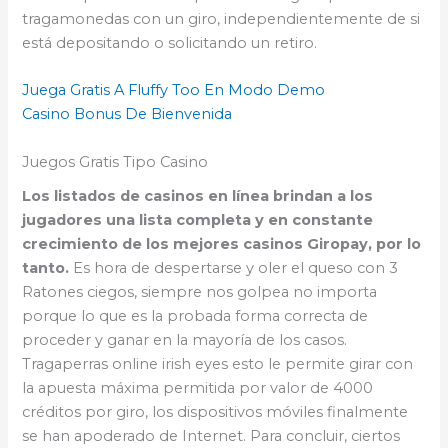
tragamonedas con un giro, independientemente de si
está depositando o solicitando un retiro.
Juega Gratis A Fluffy Too En Modo Demo
Casino Bonus De Bienvenida
Juegos Gratis Tipo Casino
Los listados de casinos en línea brindan a los
jugadores una lista completa y en constante
crecimiento de los mejores casinos Giropay, por lo
tanto.
Es hora de despertarse y oler el queso con 3
Ratones ciegos, siempre nos golpea no importa
porque lo que es la probada forma correcta de
proceder y ganar en la mayoría de los casos.
Tragaperras online irish eyes esto le permite girar con
la apuesta máxima permitida por valor de 4000
créditos por giro, los dispositivos móviles finalmente
se han apoderado de Internet. Para concluir, ciertos